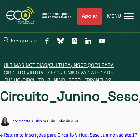
Apoiar
MENU
Pesquisar
ÚLTIMAS NOTÍCIAS
/
CULTURA
/
INSCRIÇÕES PARA
CIRCUITO VIRTUAL SESC JUNINO VÃO ATÉ 17 DE
JUNHO
/
CIRCUITO_JUNINO_SESC_JRPANELA2
Circuito_Junino_Sesc
por
Maristela Crispim
13 de junho de 2020
←
Return to Inscrições para Circuito Virtual Sesc Junino vão até 17