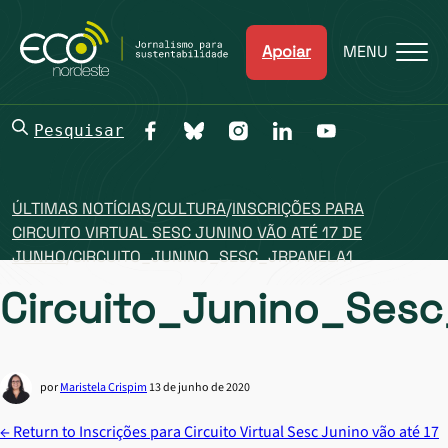
Apoiar
MENU
Pesquisar
ÚLTIMAS NOTÍCIAS
/
CULTURA
/
INSCRIÇÕES PARA
CIRCUITO VIRTUAL SESC JUNINO VÃO ATÉ 17 DE
JUNHO
/
CIRCUITO_JUNINO_SESC_JRPANELA1
Circuito_Junino_Sesc
por
Maristela Crispim
13 de junho de 2020
←
Return to Inscrições para Circuito Virtual Sesc Junino vão até 17