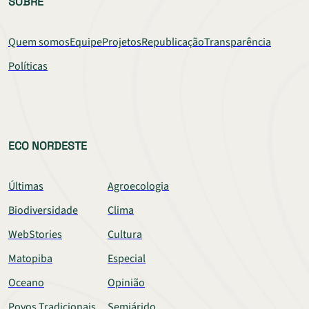
SOBRE
Quem somos
Equipe
Projetos
Republicação
Transparência
Políticas
ECO NORDESTE
Últimas
Agroecologia
Biodiversidade
Clima
WebStories
Cultura
Matopiba
Especial
Oceano
Opinião
Povos Tradicionais
Semiárido