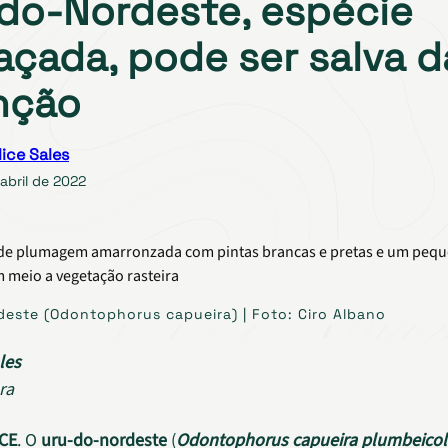
do-Nordeste, espécie
çada, pode ser salva d
nção
lice Sales
abril de 2022
este (Odontophorus capueira) | Foto: Ciro Albano
les
ra
 CE
. O
uru-do-nordeste
(
Odontophorus capueira plumbeicoll