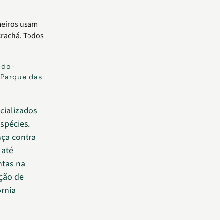
-do-
 Parque das
cializados
spécies.
nça contra
 até
ntas na
ção de
órnia