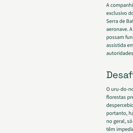
A companhi
exclusivo d
Serra de Ba
aeronave. A
possam fund
assistida e
autoridades
Desaf
O uru-do-no
florestas p
despercebid
portanto, h
no geral, s
têm impedid