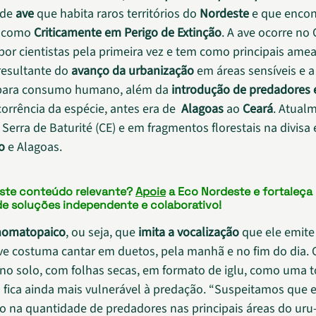
 de
ave
que habita raros territórios do
Nordeste
e que encon
a como
Criticamente em Perigo de Extinção
. A ave ocorre no
a por cientistas pela primeira vez e tem como principais ame
 resultante do
avanço da urbanização
em áreas sensíveis e 
ara consumo humano, além da
introdução de predadores 
corrência da espécie, antes era de
Alagoas
ao
Ceará
. Atual
 Serra de Baturité (CE) e em fragmentos florestais na divisa 
o
e Alagoas.
este conteúdo relevante?
Apoie
a Eco Nordeste e fortaleça
de soluções independente e colaborativo!
omatopaico
, ou seja, que
imita a vocalização
que ele emite 
 ave costuma cantar em duetos, pela manhã e no fim do dia.
 no solo, com folhas secas, em formato de iglu, como uma t
 fica ainda mais vulnerável à predação. “Suspeitamos que 
io na quantidade de predadores nas principais áreas do uru