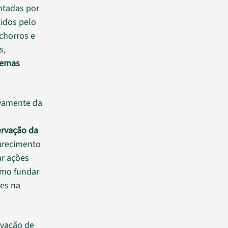
ntadas por
zidos pelo
chorros e
s,
temas
ivamente da
ervação da
parecimento
ar ações
omo fundar
zes na
rvação de