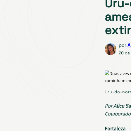
Uru-
amea
exti
por
A
20 de 
Uru-do-nord
Por
Alice Sa
Colaborado
Fortaleza –