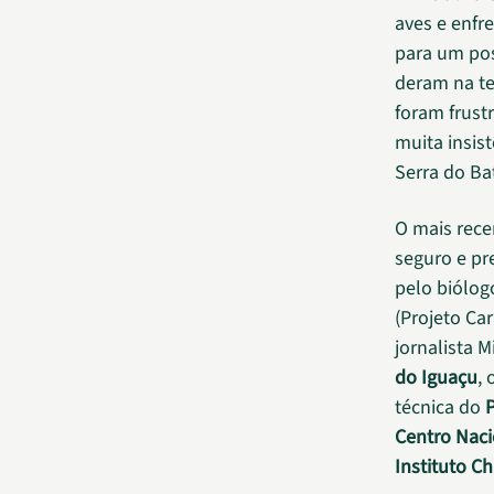
aves e enfr
para um pos
deram na te
foram frust
muita insis
Serra do Ba
O mais rece
seguro e pr
pelo biólog
(Projeto Car
jornalista 
do Iguaçu
,
técnica do
Centro Naci
Instituto C