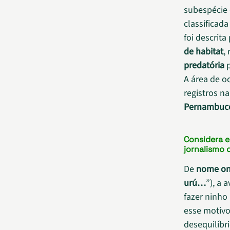
subespécie
classificad
foi descrit
de habitat
,
predatória
p
A área de o
registros na
Pernambuc
Considera 
jornalismo 
De
nome on
urú…
”), a
fazer ninho
esse motivo
desequilíbr