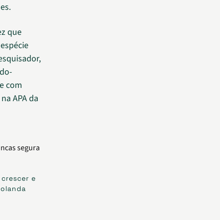
nes.
ez que
 espécie
pesquisador,
-do-
re com
 na APA da
crescer e
Holanda