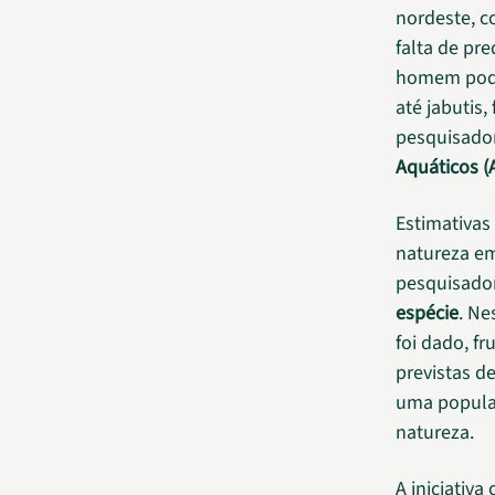
nordeste, 
falta de pr
homem pode
até jabutis
pesquisado
Aquáticos (
Estimativas
natureza em
pesquisado
espécie
. Ne
foi dado, f
previstas d
uma populaç
natureza.
A iniciativ