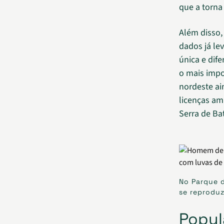
que a torna
Além disso,
dados já le
única e dife
o mais impo
nordeste ai
licenças am
Serra de Bat
No Parque d
se reproduz
Popul