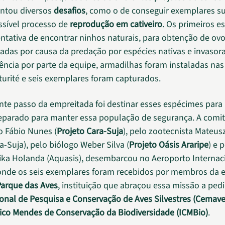
entou diversos
desafios
, como o de conseguir exemplares su
sível processo de
reprodução em cativeiro
. Os primeiros e
ntativa de encontrar ninhos naturais, para obtenção de ovo
radas por causa da predação por espécies nativas e invasor
tência por parte da equipe, armadilhas foram instaladas na
turité e seis exemplares foram capturados.
nte passo da empreitada foi destinar esses espécimes para
eparado para manter essa população de segurança. A comi
o Fábio Nunes (
Projeto Cara-Suja
), pelo zootecnista Mateus
a-Suja), pelo biólogo Weber Silva (
Projeto Oásis Araripe
) e 
Mika Holanda (Aquasis), desembarcou no Aeroporto Internac
 onde os seis exemplares foram recebidos por membros da 
Parque das Aves
, instituição que abraçou essa missão a ped
onal de Pesquisa e Conservação de Aves Silvestres (Cemave
hico Mendes de Conservação da Biodiversidade (ICMBio)
.