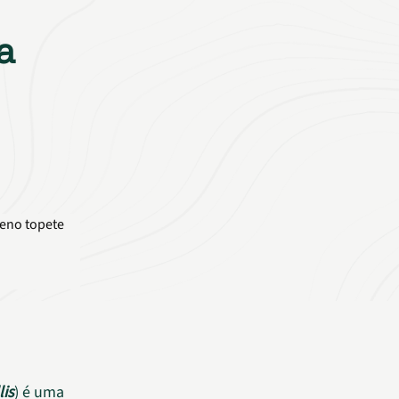
a
is
) é uma