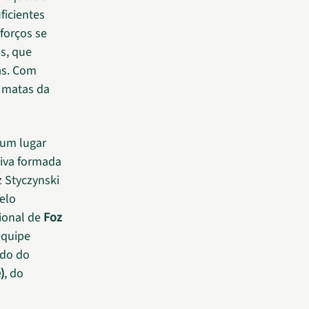
ficientes
sforços se
s, que
as. Com
s matas da
 um lugar
tiva formada
z Styczynski
pelo
ional de
Foz
equipe
ido do
)
, do