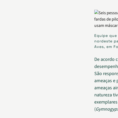
Equipe que
nordeste pa
Aves, em Fo
De acordo c
desempenha
São respons
ameaças e p
ameaças ain
natureza ti
exemplares 
(
Gymnogyps 