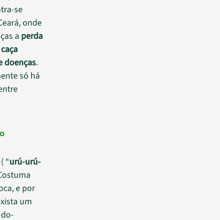
tra-se
 Ceará, onde
aças a
perda
a
caça
e doenças
.
mente só há
entre
 o
( “
urú-urú-
 Costuma
oca, e por
exista um
-do-