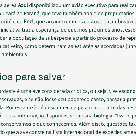
a aérea
Azul
disponibilizou um avião executivo para realiza
o Ceará ao Paraná, que teve também apoio de proprietários 
turité e da
Enel
, que arcaram com os custos do combustível
 iniciativa traz a esperança de que, nos próximos anos, esse
ar a população da subespécie a partir do processo de rep
m cativeiro, como determinam as estratégias acordadas junt
 ambientais.
ios para salvar
rdeste é uma ave considerada críptica, ou seja, vive escond
reservadas, e se não fosse seu poderoso canto, passaria pr
a. Por essa razão é desconhecida pela maior parte das pes
á pouca informação disponível sobre sua biologia. “Isso é p
ó conservamos o que conhecemos. Além disso, questões ta
o que a ave conste na lista internacional de espécies amea