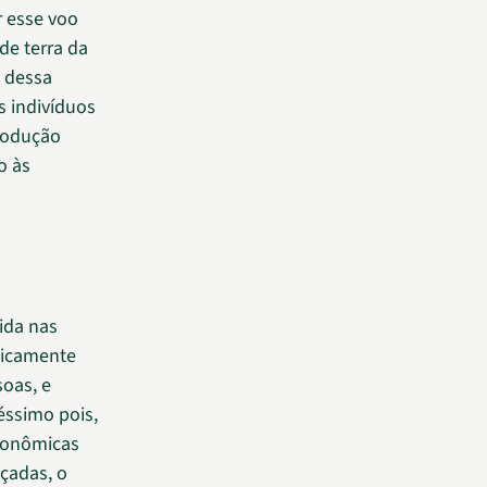
r esse voo
de terra da
 dessa
s indivíduos
rodução
o às
ida nas
aticamente
soas, e
éssimo pois,
xonômicas
çadas, o