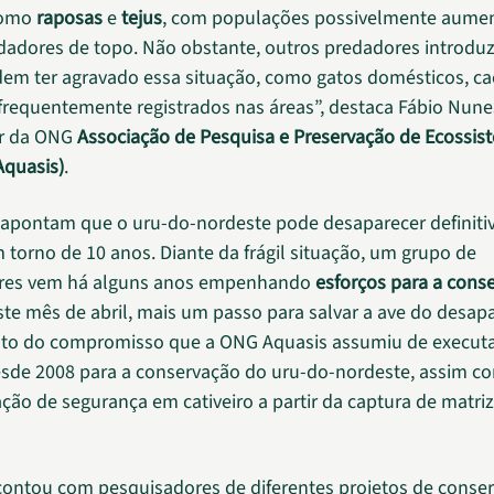
como
raposas
e
tejus
, com populações possivelmente aume
edadores de topo. Não obstante, outros predadores introdu
m ter agravado essa situação, como gatos domésticos, ca
, frequentemente registrados nas áreas”, destaca Fábio Nune
r da ONG
Associação de Pesquisa e Preservação de Ecossis
Aquasis)
.
 apontam que o uru-do-nordeste pode desaparecer definit
 torno de 10 anos. Diante da frágil situação, um grupo de
res vem há alguns anos empenhando
esforços para a cons
ste mês de abril, mais um passo para salvar a ave do desa
ruto do compromisso que a ONG Aquasis assumiu de execut
esde 2008 para a conservação do uru-do-nordeste, assim c
ão de segurança em cativeiro a partir da captura de matri
a contou com pesquisadores de diferentes projetos de conse