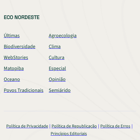
ECO NORDESTE
Últimas
Agroecologia
Biodiversidade
Clima
WebStories
Cultura
Matopiba
Especial
Oceano
Opinião
Povos Tradicionais
Semiárido
Política de Privacidade
Política de Republicação
Política de Erros
Princípios Editoriais