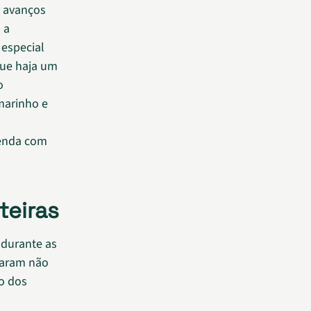
s avanços
 a
especial
que haja um
o
marinho e
renda com
teiras
 durante as
raram não
ro dos