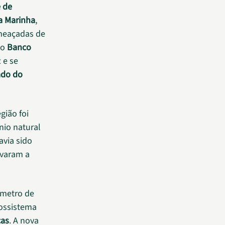
 de
a Marinha
,
ameaçadas de
 o
Banco
 e se
ado do
gião foi
nio natural
avia sido
ivaram a
ímetro de
ossistema
cas
. A nova