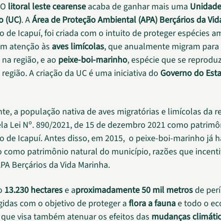
 O
litoral leste cearense
acaba de ganhar mais uma
Unidade
o (UC)
. A
Área de Proteção Ambiental (APA) Berçários da Vid
o de Icapuí, foi criada com o intuito de proteger espécies 
om atenção às
aves limícolas
, que anualmente migram para
, na região, e ao
peixe-boi-marinho
, espécie que se reproduz
 região. A criação da UC é uma iniciativa do
Governo do Est
e, a população nativa de aves migratórias e limícolas da re
a Lei Nº. 890/2021, de 15 de dezembro 2021 como patrimô
o de Icapuí. Antes disso, em 2015, o peixe-boi-marinho já h
 como patrimônio natural do município, razões que incent
APA Berçários da Vida Marinha.
o
13.230 hectares
e a
proximadamente 50 mil metros
de per
gidas com o objetivo de proteger a
flora a fauna
e todo o ec
o que visa também atenuar os efeitos das
mudanças climáti