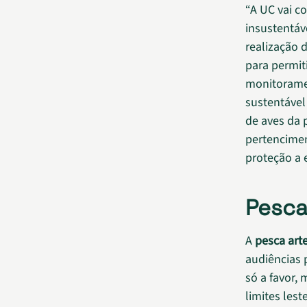
“A UC vai c
insustentáv
realização 
para permit
monitorame
sustentável
de aves da 
pertencime
proteção a e
Pesca
A
pesca art
audiências 
só a favor,
limites les