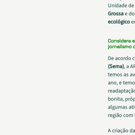
Unidade de 
Grossa
e d
ecológico
en
Considera 
jornalismo 
De acordo c
(Sema)
, a 
temos as av
ano, e temo
readaptação
bonita, pró
algumas ati
região com 
A criação d