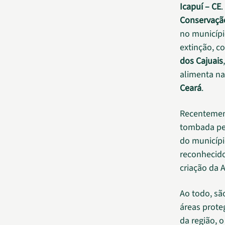
Icapuí – CE
.
Conservaçã
no municípi
extinção, c
dos Cajuais
alimenta na
Ceará
.
Recentement
tombada pel
do municípi
reconhecido
criação da 
Ao todo, sã
áreas prote
da região, 