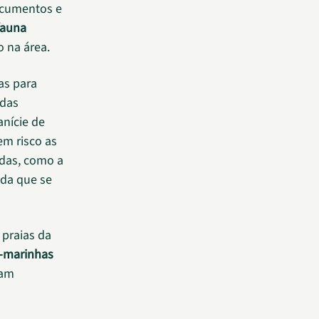
ocumentos e
fauna
o na área.
as para
 das
anície de
em risco as
adas, como a
ada que se
praias da
s-marinhas
ram