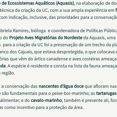
 de Ecossistemas Aquáticos (Aquasis)
, na elaboração de d
va técnica da criação da UC, com a sua ampla experiência em
 com indicação, inclusive, das prioridades para a conservaçã
riela Ramires, bióloga e coordenadora de Políticas Públic
o do
Projeto Aves Migratórias do Nordeste
da Aquasis, uma
as para a criação da UC foi a preservação de um trecho da pl
nco dos Cajuais, que estava desprotegida, o que colocava 
órias que vêm do ártico canadense e aves costeiras ameaç
uda
. A espécie é residente e consta na lista da fauna ameaç
 região.
, a conservação das
nascentes d’água doce
que afloram nas 
e são fundamentais para o peixe-boi-marinho; as
tartaruga
alimentar; e do
cavalo-marinho
, também é presente ali, fo
s como incentivo para a proteção da área.