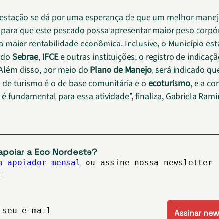
festação se dá por uma esperança de que um melhor manej
 para que este pescado possa apresentar maior peso corpó
a maior rentabilidade econômica. Inclusive, o Município es
o do
Sebrae
,
IFCE
e outras instituições, o registro de indicaç
 Além disso, por meio do
Plano de Manejo
, será indicado qu
de turismo é o de base comunitária e o
ecoturismo
, e a c
é fundamental para essa atividade”, finaliza, Gabriela Rami
apoiar a Eco Nordeste?
m apoiador mensal
ou assine nossa newsletter
:
 seu e-mail