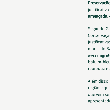
Preservação
justificati
ameaçada
,
Segundo Gab
Conservaçã
justificativ
mares do Ba
aves migrat
batuira-bic
reproduz na
Além disso
região e qu
que vêm se 
apresentada