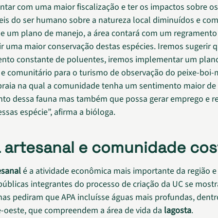
ontar com uma maior fiscalização e ter os impactos sobre o
eis do ser humano sobre a natureza local diminuídos e com
de um plano de manejo, a área contará com um regramento 
ir uma maior conservação destas espécies. Iremos sugerir 
nto constante de poluentes, iremos implementar um plan
 e comunitário para o turismo de observação do peixe-boi-
praia na qual a comunidade tenha um sentimento maior de
nto dessa fauna mas também que possa gerar emprego e 
ssas espécie”, afirma a bióloga.
 artesanal e comunidade cos
esanal
é a atividade econômica mais importante da região e
públicas integrantes do processo de criação da UC se most
 mas pediram que APA incluísse águas mais profundas, dent
te-oeste, que compreendem a área de vida da
lagosta
.