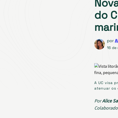
Nova
do C
mari
por
A
16 de
A UC visa p
atenuar os 
Por
Alice Sa
Colaborado