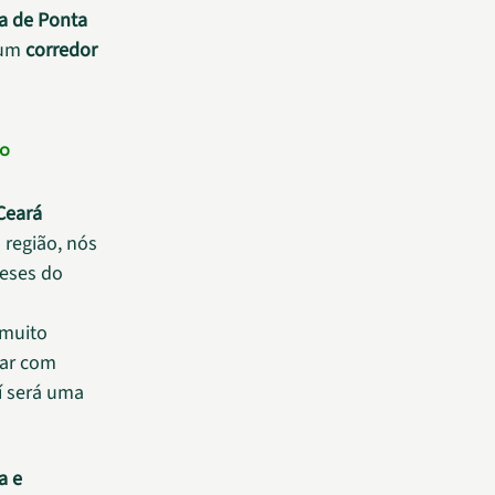
a de Ponta
 um
corredor
 o
Ceará
 região, nós
meses do
 muito
tar com
í será uma
a e