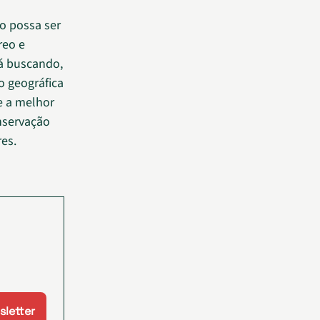
o possa ser
reo e
tá buscando,
ão geográfica
e a melhor
onservação
res.