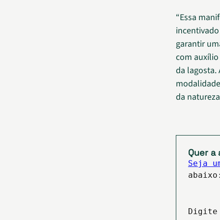
“Essa mani
incentivado
garantir um
com auxíli
da lagosta.
modalidade 
da natureza 
Quer a 
Seja u
abaixo
Digite