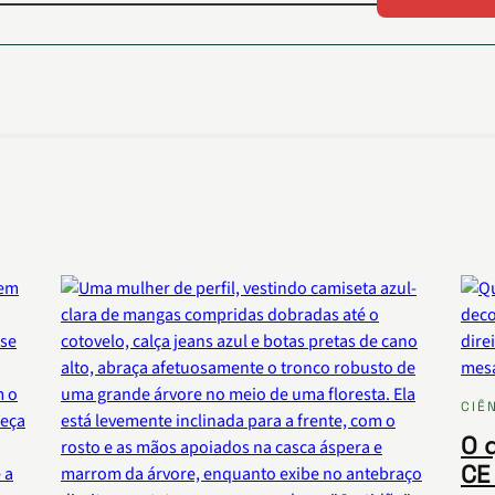
CIÊ
O 
CE