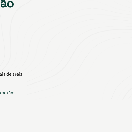
ção
 também