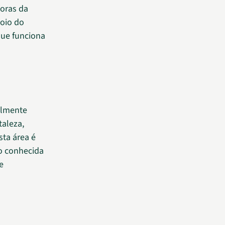
doras da
oio do
que funciona
almente
taleza,
sta área é
o conhecida
e