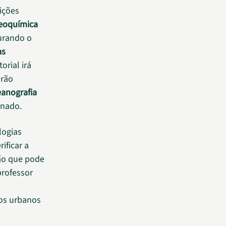
ições
geoquímica
urando o
as
orial irá
Irão
anografia
onado.
logias
ificar a
ão que pode
professor
e
cos urbanos