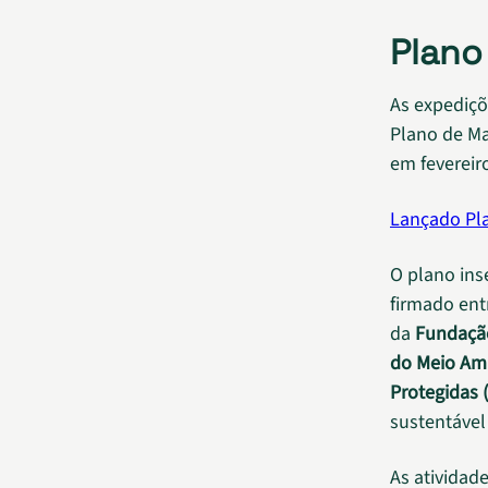
Plano
As expediçõ
Plano de Ma
em fevereir
Lançado Pla
O plano ins
firmado ent
da
Fundação
do Meio Am
Protegidas 
sustentável
As atividad