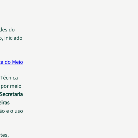
ades do
, iniciado
ca do Meio
 Técnica
, por meio
Secretaria
eiras
ão e o uso
tes,