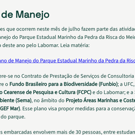
 de Manejo
es que ocorrem neste mês de julho fazem parte das ativid
nejo do Parque Estadual Marinho da Pedra da Risca do Meio
o deste ano pelo Labomar. Leia matéria:
no de Manejo do Parque Estadual Marinho da Pedra da Ris
ere-se no Contrato de Prestação de Serviços de Consultoria
re o
Fundo Brasileiro para a Biodiversidade (Funbio)
; a UFC
 Cearense de Pesquisa e Cultura (FCPC)
e do Labomar; e a
biente (Sema)
, no âmbito do
Projeto Áreas Marinhas e Cost
(GEF Mar)
. Esse plano visa propor medidas para a conservaç
 do parque.
es embarcadas envolvem mais de 30 pessoas, entre estudan