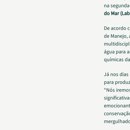
na segunda-
do Mar (La
De acordo c
de Manejo, 
multidiscipl
água para a
químicas da
Já nos dias 
para produz
“Nós iremos
significati
emocionante
conservação
mergulhador