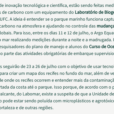
e inovação tecnológica e científica, estão sendo feitas med
s de carbono com um equipamento do
Laboratório de Bio
UFC. A ideia é entender se o parque marinho funciona capt
carbono na atmosfera e ajudando no controle das
mudanç
lobais. Para isso, entre os dias 11 e 12 de julho, o Argo Equat
o mar realizando medições durante a noite e a madrugada. 
esquisadores do plano de manejo e alunos do
Curso de Oce
 parte das atividades obrigatórias de embarque supervisi
s seguirão de 23 a 26 de julho com o objetivo de usar tecno
para criar um mapa dos recifes no fundo do mar, além de ver
e onde os recifes ocorrem e entender mais da contaminaç
rtada da costa até o parque. Isso porque, de acordo com o 
valcante, do Labomar, existe a suspeita de que a Unidade d
 pode estar sendo poluída com microplásticos e agrotóxi
rtaleza e de outras regiões.