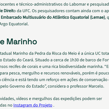
docentes e técnico-administrativos do Labomar e pesquisa
e Direit
o da UFC. Os pesquisadores contam ainda com o ap
 Embarcado Multiusuário do Atlântico Equatorial (Lemae)
, 
Argo Equatorial.
e Marinho
tadual Marinho da Pedra da Risca do Meio é a única UC tot
 Estado do Ceará. Situado a cerca de 1h30 de barco de For
nsos recifes de corais e uma rica biodiversidade marinha. “E
para pesca, mergulho e recursos renováveis, porém é pouc
a ciência e está tendo um reforço em ações de conservação 
o pelo Governo do Estado”, considera o professor Marcelo.
ividades, vídeos e mergulhos das expedições podem ser
das no
Instagram do Projeto
.