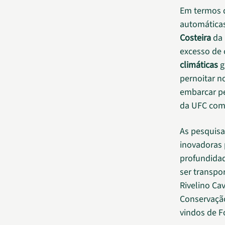
Em termos d
automática
Costeira
da 
excesso de 
climáticas
g
pernoitar n
embarcar p
da UFC como
As pesquisa
inovadoras 
profundidad
ser transpo
Rivelino Ca
Conservação
vindos de Fo