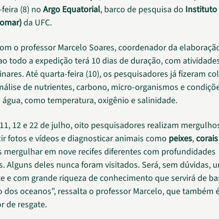
feira (8) no
Argo Equatorial
, barco de pesquisa do
Instituto
bomar)
da UFC.
om o professor Marcelo Soares, coordenador da elaboraçã
ao todo a expedição terá 10 dias de duração, com atividade
inares. Até quarta-feira (10), os pesquisadores já fizeram co
nálise de nutrientes, carbono, micro-organismos e condições
 água, como temperatura, oxigênio e salinidade.
11, 12 e 22 de julho, oito pesquisadores realizam mergulhos
ir fotos e vídeos e diagnosticar animais como
peixes
,
corais
 mergulhar em nove recifes diferentes com profundidades
vas. Alguns deles nunca foram visitados. Será, sem dúvidas,
 e com grande riqueza de conhecimento que servirá de ba
 dos oceanos”, ressalta o professor Marcelo, que também 
 de resgate.