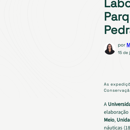
Labo
Parq
Pedr
por
M
15 de 
As expediçõ
Conservação
A
Universid
elaboração
Meio
,
Unida
náuticas (1