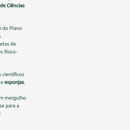
 de Ciências
o do Plano
s
letas de
 físico-
 científicos
e
esponjas
.
 um mergulho
se para a
é