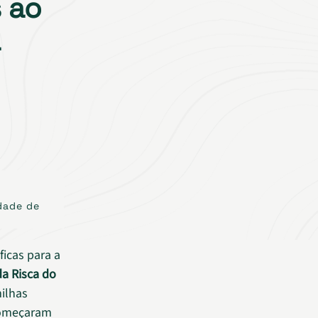
 ao
a
dade de
icas para a
a Risca do
milhas
começaram