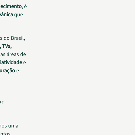
hecimento
, é
eânica
que
s do Brasil,
, TVs,
das áreas de
riatividade
e
puração
e
er
omos uma
antos