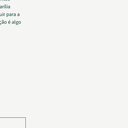
rília
ir para a
ção é algo