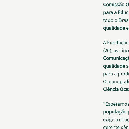
Comissão O
para a Educ
todo o Brasi
qualidade
A Fundação 
(20), as ci
Comunicaçã
qualidade
s
para a prod
Oceanográfi
Ciência Oce
“Esperamos
população p
exige a cri
gerente sên