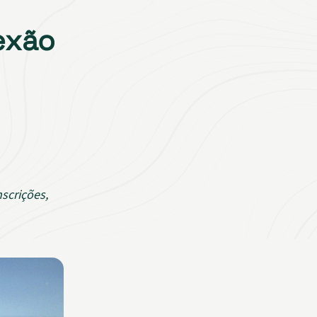
exão
nscrições,