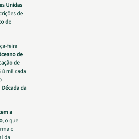
es Unidas
crições de
co de
ça-feira
Oceano de
cação de
 8 mil cada
o
a
Década da
izem a
o
, o que
firma o
al da