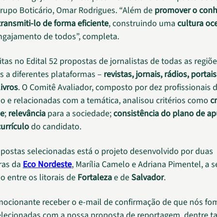
upo Boticário, Omar Rodrigues. “Além de
promover o con
transmiti-lo de forma eficiente
, construindo uma
cultura oc
ngajamento de todos”, completa.
tas no Edital 52 propostas de jornalistas de todas as regiõe
s a diferentes plataformas –
revistas, jornais, rádios, portais
ivros
. O Comitê Avaliador, composto por dez profissionais 
 e relacionadas com a temática, analisou critérios como
c
de
;
relevância
para a sociedade;
consistência do plano de a
currículo
do candidato.
opostas selecionadas está o projeto desenvolvido por duas
ras da
Eco Nordeste
, Marília Camelo e Adriana Pimentel, a s
o entre os litorais de
Fortaleza
e de
Salvador
.
mocionante receber o e-mail de confirmação de que nós f
elecionadas com a nossa proposta de reportagem, dentre t