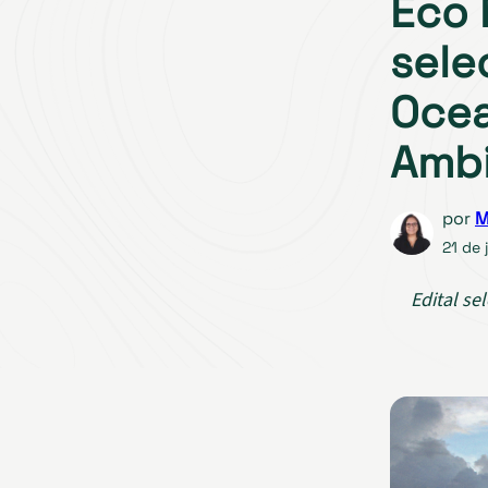
Eco 
sele
Oce
Ambi
por
M
21 de 
Edital se