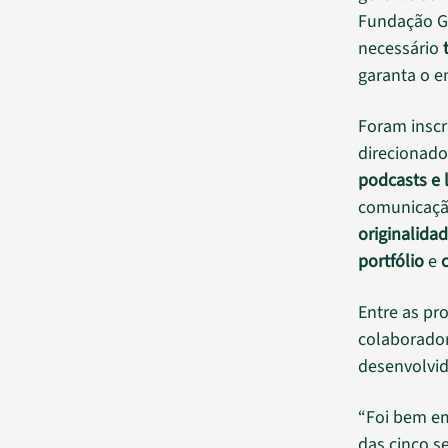
Fundação Gr
necessário
garanta o e
Foram inscri
direcionado
podcasts e l
comunicação
originalida
portfólio
e
Entre as pr
colaborado
desenvolvid
“Foi bem e
das cinco s