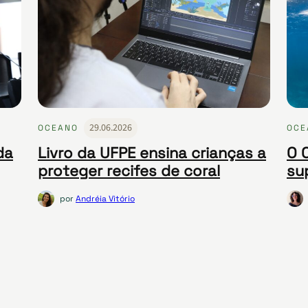
29.06.2026
OCEANO
OCE
da
Livro da UFPE ensina crianças a
O 
proteger recifes de coral
su
por
Andréia Vitório