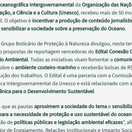
ceanográfica Intergovernamental
da
Organização das Naçõ
ação, a Ciência e a Cultura (Unesco)
, recebeu mais de 50 ins
l. O objetivo é
incentivar a produção de conteúdo jornalísti
e
sensibilizar a sociedade sobre a preservação do Oceano
.
Grupo Boticário de Proteção à Natureza divulgou, nesta ter
nco propostas de reportagem vencedoras do
Edital Conexão 
o Ambiental
. Todas as iniciativas visam fomentar a
comuni
obre o
ambiente costeiro-marinho
e receberão bolsas de R$
ução dos trabalhos. O Edital é uma parceria com a Comissã
ca Intergovernamental da Unesco e está relacionado com 
ânica para o Desenvolvimento Sustentável
.
 que as pautas
aproximem a sociedade do tema
e
sensibil
ara a necessidade de proteção e uso sustentável do ocean
ação de
políticas públicas e legislação ambiental eficazes
”, a
ior de Engajamento, Relações Institucionais e Impacto Soci