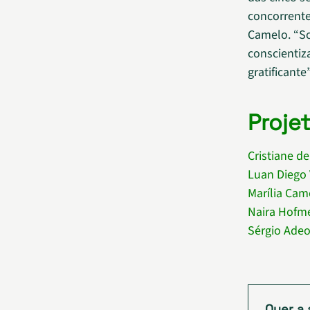
concorrentes
Camelo. “So
conscientiz
gratificant
Proje
Cristiane de
Luan Diego
Marília Cam
Naira Hofme
Sérgio Adeo
Quer a 