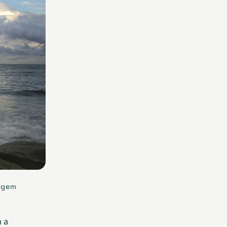
tagem
m a