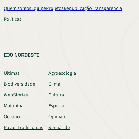
Quem somos
Equipe
Projetos
Republicação
Transparência
Políticas
ECO NORDESTE
Últimas
Agroecologia
Biodiversidade
Clima
WebStories
Cultura
Matopiba
Especial
Oceano
Opinião
Povos Tradicionais
Semiárido