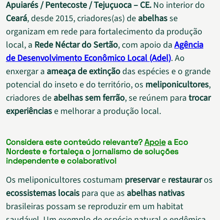
Apuiarés / Pentecoste / Tejuçuoca – CE.
No interior do
Ceará
, desde 2015, criadores(as) de
abelhas
se
organizam em rede para fortalecimento da produção
local, a
Rede Néctar do Sertão
, com apoio da
Agência
de Desenvolvimento Econômico Local (Adel)
. Ao
enxergar a
ameaça de extinção
das espécies e o grande
potencial do inseto e do território, os
meliponicultores
,
criadores de
abelhas sem ferrão
, se reúnem para
trocar
experiências
e melhorar a produção local.
Considera este conteúdo relevante?
Apoie
a Eco
Nordeste e fortaleça o jornalismo de soluções
independente e colaborativo!
Os meliponicultores costumam
preservar
e
restaurar
os
ecossistemas locais
para que as
abelhas nativas
brasileiras possam se reproduzir em um habitat
saudável. Um exemplo de espécie natural e endêmica,