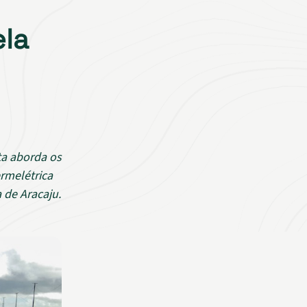
ela
ta aborda os
rmelétrica
 de Aracaju.