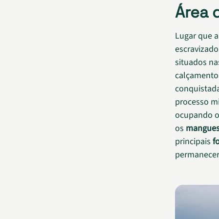
Área 
Lugar que a
escravizado
situados na
calçamento 
conquistada
processo mi
ocupando o 
os
mangue
principais
f
permanecer