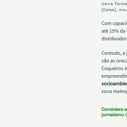
Usina Terme
(Celse), mo
Com capaci
até 15% da
distribuidor
Contudo, a 
são as únic
Coqueiros e
empreendim
socioambie
zona metrop
Considera 
jornalismo 