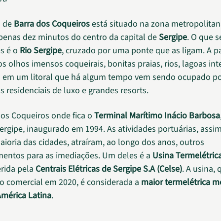
o de
Barra dos Coqueiros
está situado na zona metropolitan
apenas dez minutos do centro da capital de
Sergipe
. O que s
s é o
Rio Sergipe
, cruzado por uma ponte que as ligam. A 
os olhos imensos coqueirais, bonitas praias, rios, lagoas in
 em um litoral que há algum tempo vem sendo ocupado p
 residenciais de luxo e grandes resorts.
dos Coqueiros onde fica o
Terminal Marítimo Inácio Barbosa
ergipe, inaugurado em 1994. As atividades portuárias, ass
aioria das cidades, atraíram, ao longo dos anos, outros
entos para as imediações. Um deles é a
Usina Termelétric
erida pela
Centrais Elétricas de Sergipe S.A (Celse)
. A usina,
 comercial em 2020, é considerada a
maior termelétrica m
América Latina
.