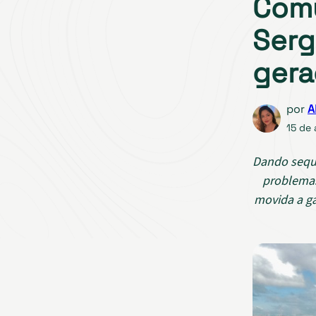
Comu
Serg
gera
por
A
15 de
Dando sequê
problemas
movida a gá