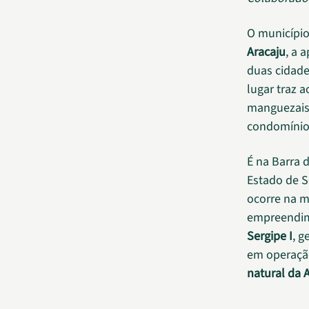
O municípi
Aracaju
, a 
duas cidade
lugar traz a
manguezais
condomínios
É na Barra 
Estado de S
ocorre na m
empreendim
Sergipe I
, g
em operação
natural da 