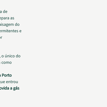
a de
epara as
paisagem do
termitentes e
or
, o único do
im como
a Porto
 que entrou
ovida a gás