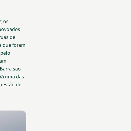
gros
povoados
ruas de
e que foram
 pelo
ram
 Barra são
ra
uma das
uestão de