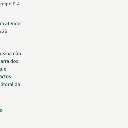
ergipe S.A
ara atender
a 26
 usina não
Barra dos
que
actos
litoral da
 o