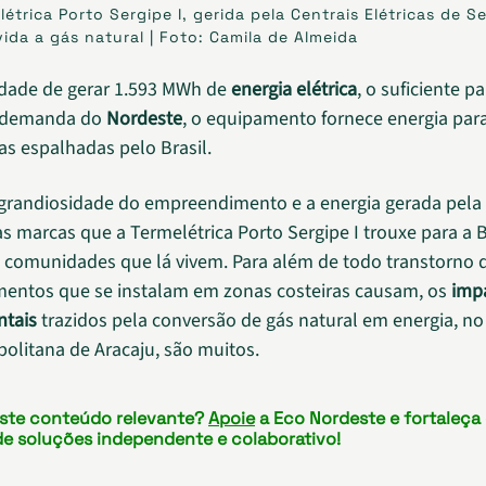
létrica Porto Sergipe I, gerida pela Centrais Elétricas de S
vida a gás natural | Foto: Camila de Almeida
dade de gerar 1.593 MWh de
energia elétrica
, o suficiente p
 demanda do
Nordeste
, o equipamento fornece energia par
as espalhadas pelo Brasil.
grandiosidade do empreendimento e a energia gerada pela
as marcas que a Termelétrica Porto Sergipe I trouxe para a 
 comunidades que lá vivem. Para além de todo transtorno 
entos que se instalam em zonas costeiras causam, os
imp
ntais
trazidos pela conversão de gás natural em energia, no 
olitana de Aracaju, são muitos.
este conteúdo relevante?
Apoie
a Eco Nordeste e fortaleça
de soluções independente e colaborativo!