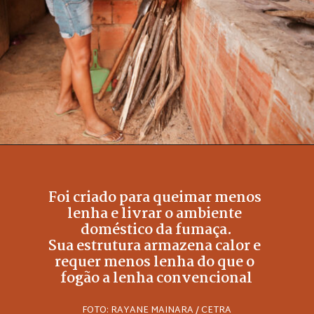
Foi criado para queimar menos 
lenha e livrar o ambiente 
doméstico da fumaça.
Sua estrutura armazena calor e 
requer menos lenha do que o 
fogão a lenha convencional
FOTO: RAYANE MAINARA / CETRA