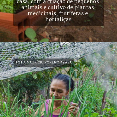
casa, com a criação de pequenos 
animais e cultivo de plantas 
medicinais, frutíferas e 
hortaliças
FOTO: MAURÍCIO POKEMOM / ASA
FOTO: MAURÍCIO POKEMOM / ASA