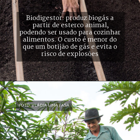
Biodigestor: produz biogás a 
partir de esterco animal,
podendo ser usado para cozinhar 
alimentos. O custo é menor do 
que um botijão de gás e evita o 
risco de explosões 
FOTO: VLÁDIA LIMA / ASA
FOTO: VLÁDIA LIMA / ASA