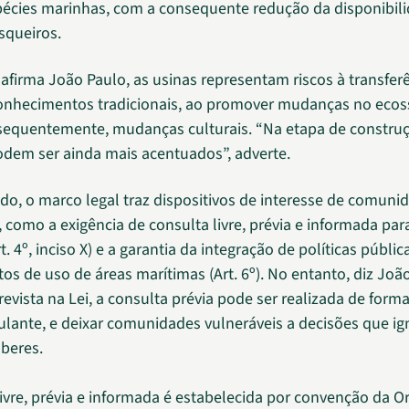
pécies marinhas, com a consequente redução da disponibil
squeiros.
 afirma João Paulo, as usinas representam riscos à transfer
onhecimentos tradicionais, ao promover mudanças no ecos
sequentemente, mudanças culturais. “Na etapa de construç
dem ser ainda mais acentuados”, adverte.
ado, o marco legal traz dispositivos de interesse de comuni
, como a exigência de consulta livre, prévia e informada pa
t. 4º, inciso X) e a garantia da integração de políticas públic
itos de uso de áreas marítimas (Art. 6º). No entanto, diz Joã
evista na Lei, a consulta prévia pode ser realizada de forma
ulante, e deixar comunidades vulneráveis a decisões que i
aberes.
livre, prévia e informada é estabelecida por convenção da 