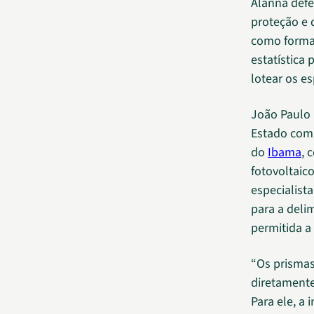
Alanna defe
proteção e 
como formas
estatística
lotear os e
João Paulo
Estado com
do
Ibama
, 
fotovoltaic
especialist
para a deli
permitida a
“Os prismas
diretamente
Para ele, a 