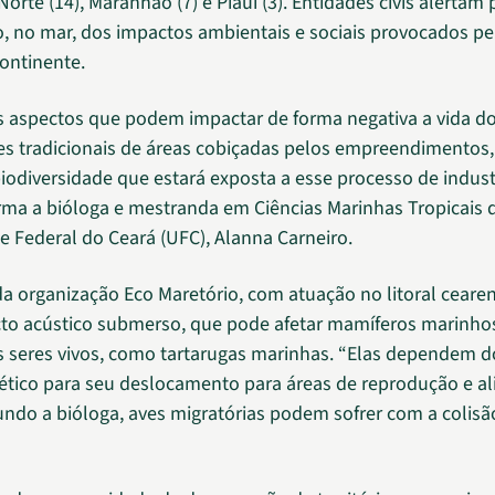
orte (14), Maranhão (7) e Piauí (3). Entidades civis alertam 
o, no mar, dos impactos ambientais e sociais provocados pe
continente.
 aspectos que podem impactar de forma negativa a vida d
s tradicionais de áreas cobiçadas pelos empreendimentos
odiversidade que estará exposta a esse processo de indust
irma a bióloga e mestranda em Ciências Marinhas Tropicais 
e Federal do Ceará (UFC), Alanna Carneiro.
da organização Eco Maretório, com atuação no litoral ceare
cto acústico submerso, que pode afetar mamíferos marinhos
s seres vivos, como tartarugas marinhas. “Elas dependem 
tico para seu deslocamento para áreas de reprodução e al
undo a bióloga, aves migratórias podem sofrer com a colisã