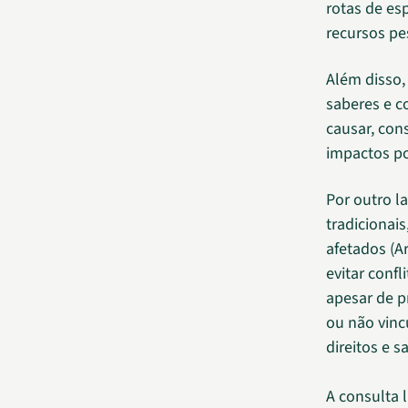
rotas de es
recursos pe
Além disso,
saberes e c
causar, con
impactos po
Por outro l
tradicionais
afetados (Ar
evitar confl
apesar de pr
ou não vinc
direitos e s
A consulta 