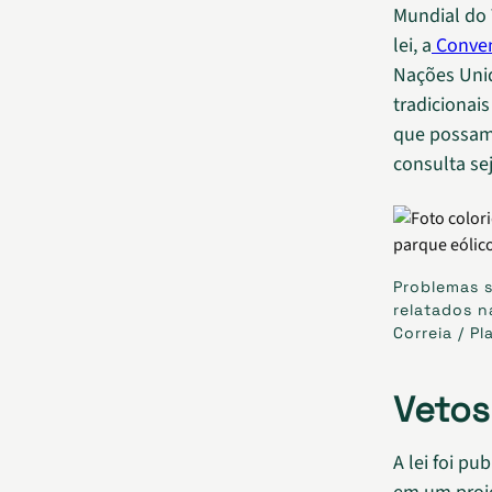
Mundial do 
lei, a
Conven
Nações Unid
tradicionai
que possam 
consulta se
Problemas s
relatados n
Correia / P
Vetos
A lei foi p