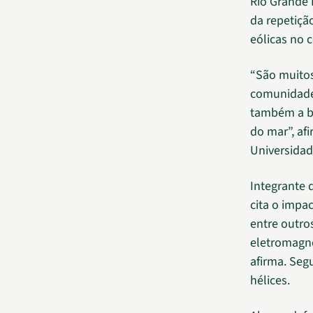
Rio Grande N
da repetiçã
eólicas no 
“São muitos
comunidade
também a bi
do mar”, af
Universidad
Integrante 
cita o impa
entre outro
eletromagné
afirma. Seg
hélices.