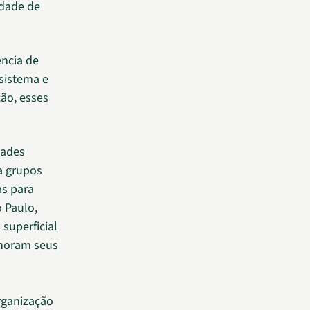
idade de
ência de
sistema e
ão, esses
dades
ra grupos
as para
o Paulo,
 superficial
gnoram seus
Organização