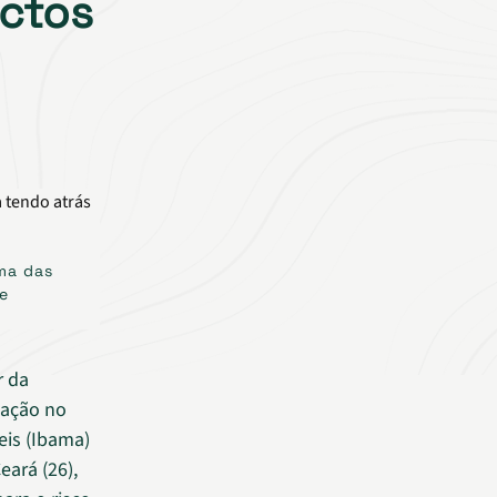
actos
ma das
de
r da
tação no
eis (Ibama)
eará (26),