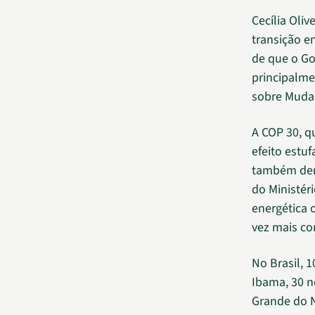
Cecília Oli
transição e
de que o Go
principalme
sobre Muda
A COP 30, q
efeito estu
também dem
do Ministér
energética 
vez mais co
No Brasil, 
Ibama, 30 n
Grande do N