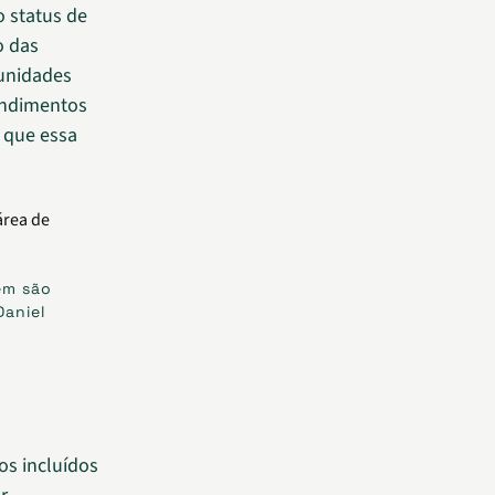
o status de
o das
unidades
endimentos
 que essa
ém são
Daniel
os incluídos