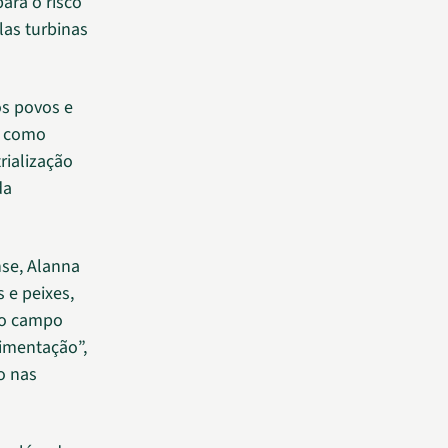
para o risco
las turbinas
os povos e
, como
rialização
da
nse, Alanna
 e peixes,
do campo
imentação”,
o nas