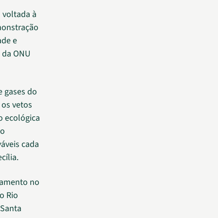
va voltada à
emonstração
ade e
ia da ONU
e gases do
 os vetos
 ecológica
ão
áveis cada
ília.
ciamento no
o Rio
 Santa