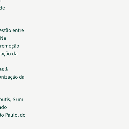
r
 de
 estão entre
 Na
a remoção
liação da
as à
onização da
butis, é um
ando
ão Paulo, do