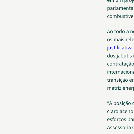
em um proje
parlamentar
combustívei
Ao todo a no
os mais rel
justificativ
dos jabutis 
contratação
internacion
transição e
matriz energ
“A posição 
claro aceno
esforços pa
Assessoria 