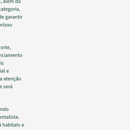
, além da
ategoria,
de garantir
orizou
orte,
enciamento
is
ial e
 a atenção
e será
ando
ntalista.
á habitats e