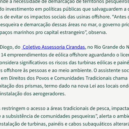
nde a necessidade de demarcação de territórios pesqueiros
do investimento em políticas públicas que salvaguardem a c
 de evitar os impactos sociais das usinas offshore. “Antes 
 pesqueira e demarcação dessas áreas no mar, o governo pri
spaços marinhos pro capital estrangeiro”, observa.
 Diogo, do
Coletivo Assessoria Cirandas
, no Rio Grande do N
 14 empreendimentos de eólica offshore aguardando o lic
considera significativos os riscos das turbinas eólicas e painé
os offshore às pessoas e ao meio ambiente. O assistente soc
a em Direitos dos Povos e Comunidades Tradicionais chama
mitação dos prismas, termo dado na nova Lei aos locais ond
 instalação dos aerogeradores.
 restringem o acesso a áreas tradicionais de pesca, impact
 a subsistência de comunidades pesqueiras”, alerta o ambie
instalação de turbinas, painéis e cabos subaquáticos alterar