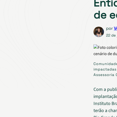
Enti
de e
por
V
22 de 
Comunidade
impactadas 
Assessoria 
Com a publi
implantação
Instituto B
terão a cha