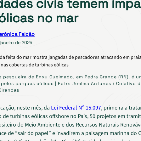
dades civis temem imp
ólicas no mar
erônica Falcão
janeiro de 2025
 pesqueira de Enxu Queimado, em Pedra Grande (RN), é u
pelos parques eólicos | Foto: Joelma Antunes / Coletivo 
Cirandas
cação, neste mês, da
Lei Federal Nº 15.097
, primeira a trata
 de turbinas eólicas offshore no País, 50 projetos em trami
rasileiro do Meio Ambiente e dos Recursos Naturais Renováv
nce de “sair do papel” e invadirem a paisagem marinha do C