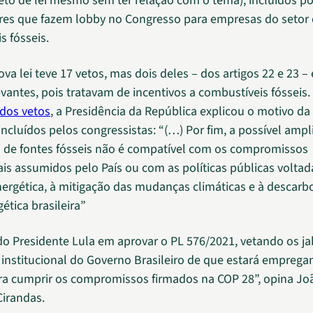
to de lei mesmo sem ter relação com o tema), incluídos po
es que fazem lobby no Congresso para empresas do setor
s fósseis.
va lei teve 17 vetos, mas dois deles – dos artigos 22 e 23 –
evantes, pois tratavam de incentivos a combustíveis fósseis.
a dos vetos
, a Presidência da República explicou o motivo d
incluídos pelos congressistas: “(…) Por fim, a possível amp
 de fontes fósseis não é compatível com os compromissos
ais assumidos pelo País ou com as políticas públicas voltad
nergética, à mitigação das mudanças climáticas e à descarb
ética brasileira”
do Presidente Lula em aprovar o PL 576/2021, vetando os ja
 institucional do Governo Brasileiro de que estará empreg
ra cumprir os compromissos firmados na COP 28”, opina Jo
Cirandas.