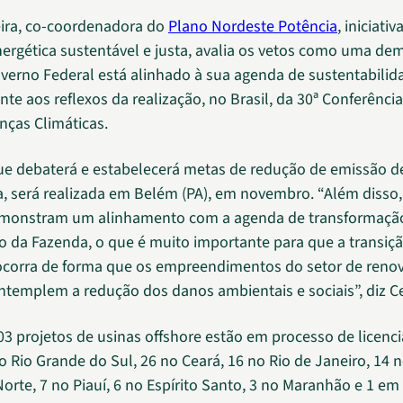
veira, co-coordenadora do
Plano Nordeste Potência
, iniciati
nergética sustentável e justa, avalia os vetos como uma d
verno Federal está alinhado à sua agenda de sustentabilid
nte aos reflexos da realização, no Brasil, da 30ª Conferênc
nças Climáticas.
ue debaterá e estabelecerá metas de redução de emissão d
fa, será realizada em Belém (PA), em novembro. “Além disso,
onstram um alinhamento com a agenda de transformação
io da Fazenda, o que é muito importante para que a transiç
ocorra de forma que os empreendimentos do setor de renov
ntemplem a redução dos danos ambientais e sociais”, diz Cec
103 projetos de usinas offshore estão em processo de licen
o Rio Grande do Sul, 26 no Ceará, 16 no Rio de Janeiro, 14 n
orte, 7 no Piauí, 6 no Espírito Santo, 3 no Maranhão e 1 em