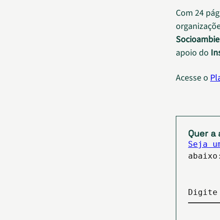
Com 24 pági
organizações
Socioambie
apoio do
In
Acesse o
Pl
Quer a 
Seja u
abaixo
Digite