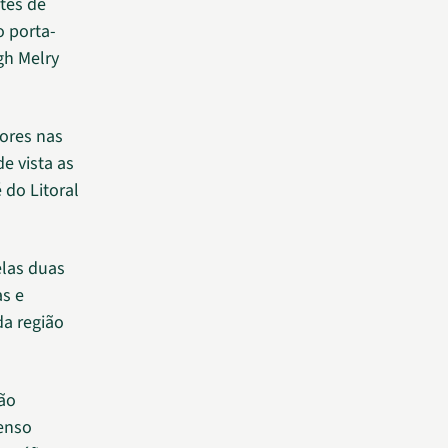
tes de
o porta-
gh Melry
ores nas
e vista as
 do Litoral
las duas
as e
a região
ção
tenso