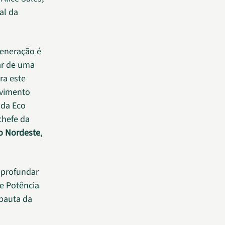
al da
generação é
ar de uma
ra este
lvimento
 da Eco
chefe da
co Nordeste
,
 aprofundar
te Potência
 pauta da