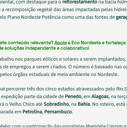
iental, com destaque para o
reflorestamento
na bacia hidr
a a recomposição vegetal das áreas impactadas pelas hidrelé
elo Plano Nordeste Potência como uma das fontes de
gera
este conteúdo relevante?
Apoie
a Eco Nordeste e fortaleça
de soluções independente e colaborativo!
rabalho nos parques eólicos e solares a serem implantados, 
s de empregos a serem criados. O número é baseado nas o
pelos órgãos estaduais de meio ambiente no Nordeste.
vai percorrer três dos cinco estados atravessados pelo Rio 
A expedição parte da cidade de
Penedo
, em
Alagoas
, na terç
á o Velho Chico até
Sobradinho
, na
Bahia
. No roteiro, está
parada em
Petrolina
,
Pernambuco
.
bém com a participação das jornalistas Maristela Crispim e 