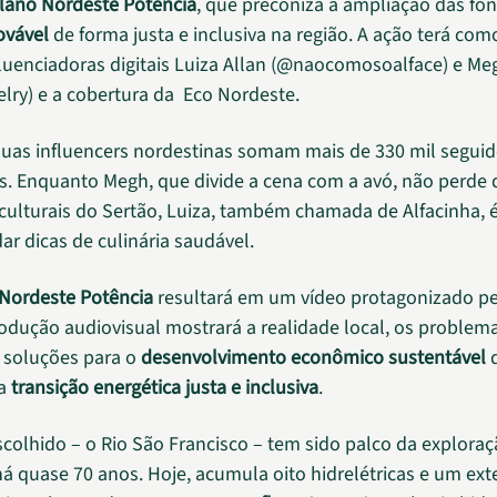
lano Nordeste Potência
, que preconiza a ampliação das fon
ovável
de forma justa e inclusiva na região. A ação terá com
fluenciadoras digitais Luiza Allan (@naocomosoalface) e Me
y) e a cobertura da Eco Nordeste.
duas influencers nordestinas somam mais de 330 mil seguid
is. Enquanto Megh, que divide a cena com a avó, não perde d
oculturais do Sertão, Luiza, também chamada de Alfacinha, é
ar dicas de culinária saudável.
Nordeste Potência
resultará em um vídeo protagonizado pe
rodução audiovisual mostrará a realidade local, os problem
 soluções para o
desenvolvimento econômico sustentável
d
na
transição energética justa e inclusiva
.
scolhido – o Rio São Francisco – tem sido palco da explora
há quase 70 anos. Hoje, acumula oito hidrelétricas e um ex