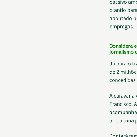
passivo amb
plantio par
apontado p
empregos
.
Considera 
jornalismo 
Já para o t
de 2 milhõe
concedidas 
A caravana 
Francisco. 
acompanhar
ainda uma 
Contará tam