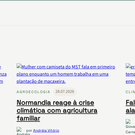
28.07.2026
AGROECOLOGIA
CLI
Normandia reage à crise
Fa
climática com agricultura
al
familiar
por
Andréia Vitório