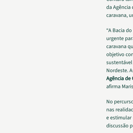
da Agência 
caravana, u
“A Bacia do
urgente par
caravana qu
objetivo c
sustentável
Nordeste. A
Agência de
afirma Maris
No percurso 
nas realida
e estimular
discussão po