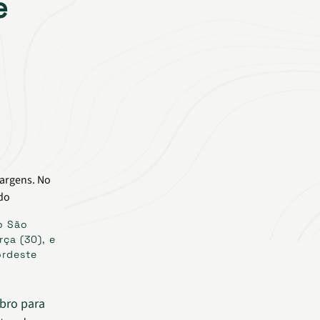
e
o São
ça (30), e
ordeste
bro para