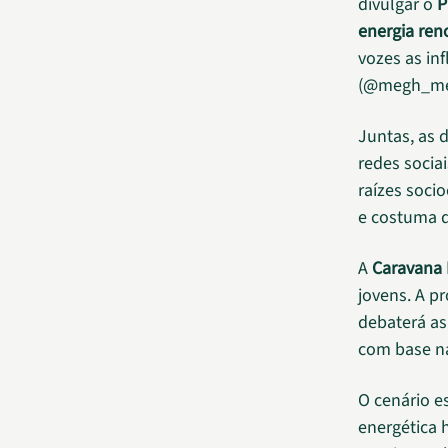
divulgar o
P
energia ren
vozes as in
(@megh_melr
Juntas, as 
redes socia
raízes soci
e costuma d
A
Caravana 
jovens. A p
debaterá as
com base 
O cenário e
energética 