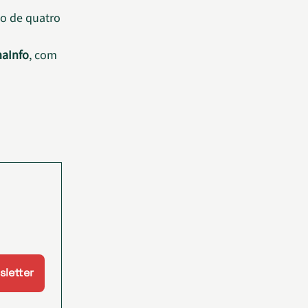
ão de quatro
maInfo
, com