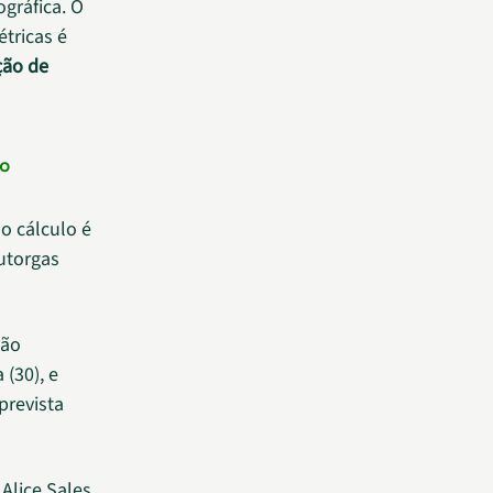
ográfica. O
tricas é
ção de
 o
o cálculo é
utorgas
São
a (30), e
 prevista
Alice Sales,