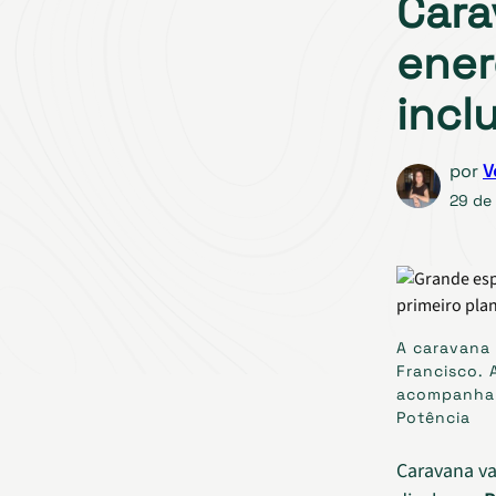
Cara
ener
incl
por
V
29 de
A caravana 
Francisco. 
acompanhará
Potência
Caravana va