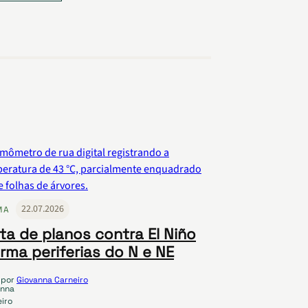
22.07.2026
MA
lta de planos contra El Niño
arma periferias do N e NE
por
Giovanna Carneiro