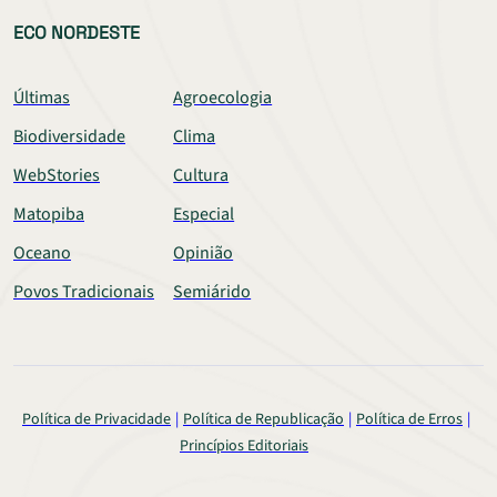
ECO NORDESTE
Últimas
Agroecologia
Biodiversidade
Clima
WebStories
Cultura
Matopiba
Especial
Oceano
Opinião
Povos Tradicionais
Semiárido
Política de Privacidade
Política de Republicação
Política de Erros
Princípios Editoriais