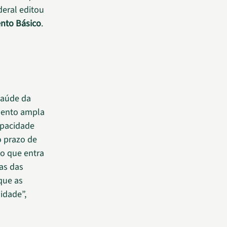
deral editou
nto Básico
.
saúde da
mento ampla
apacidade
o prazo de
o que entra
as das
que as
idade”,