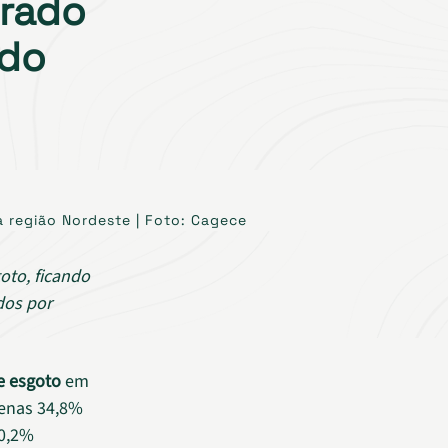
rado
ado
 região Nordeste | Foto: Cagece
oto, ficando
dos por
e esgoto
em
penas 34,8%
60,2%