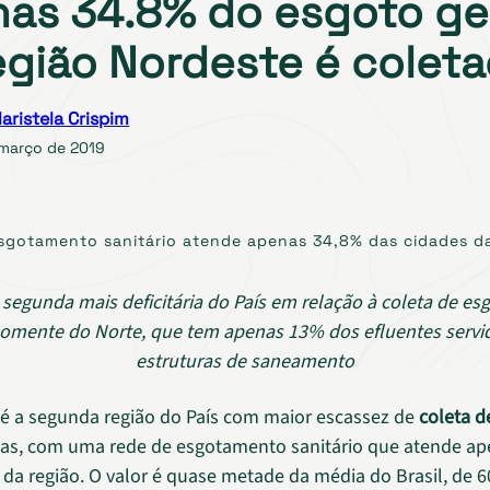
as 34.8% do esgoto ge
egião Nordeste é colet
aristela Crispim
 março de 2019
sgotamento sanitário atende apenas 34,8% das cidades da
a segunda mais deficitária do País em relação à coleta de esg
somente do Norte, que tem apenas 13% dos efluentes servi
estruturas de saneamento
é a segunda região do País com maior escassez de
coleta d
as, com uma rede de esgotamento sanitário que atende a
 da região. O valor é quase metade da média do Brasil, de 