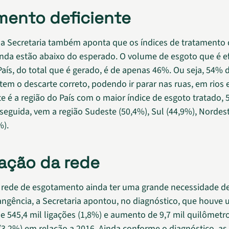
mento deficiente
 a Secretaria também aponta que os índices de tratamento
inda estão abaixo do esperado. O volume de esgoto que é e
País, do total que é gerado, é de apenas 46%. Ou seja, 54% 
tem o descarte correto, podendo ir parar nas ruas, em rios 
e é a região do País com o maior índice de esgoto tratado, 
seguida, vem a região Sudeste (50,4%), Sul (44,9%), Nordest
%).
ação da rede
 rede de esgotamento ainda ter uma grande necessidade d
ngência, a Secretaria apontou, no diagnóstico, que houve
e 545,4 mil ligações (1,8%) e aumento de 9,7 mil quilômetr
(3,2%) em relação a 2016. Ainda conforme o diagnóstico, as