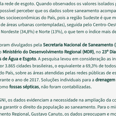
la rede de esgoto. Quando observados os valores isolados 
 é possível perceber que os dados sobre saneamento acom
es socioeconômicas do País, pois a região Sudeste é que m
de áreas urbanas contempladas), seguida pelo Centro-Oest
 Nordeste (34,8%) e Norte (13%), o que tem o índice mais def
foram divulgados pela
Secretaria Nacional de Saneamento (
ao
Ministério do Desenvolvimento Regional (MDR)
, no
23º Di
s de Água e Esgoto
. A pesquisa levou em consideração as i
or 3.865 cidades brasileiras, o equivalente a 69,3% de todos
do País, sobre as áreas atendidas pelas redes públicas de
urante o ano de 2017. Soluções individuais para a
drenagem
como
fossas sépticas
, não foram contabilizadas.
NI, os dados evidenciam a necessidade na ampliação da co
a garantir o direito da população ao saneamento. Para o mi
mento Regional, Gustavo Canuto, os dados preocupam e m