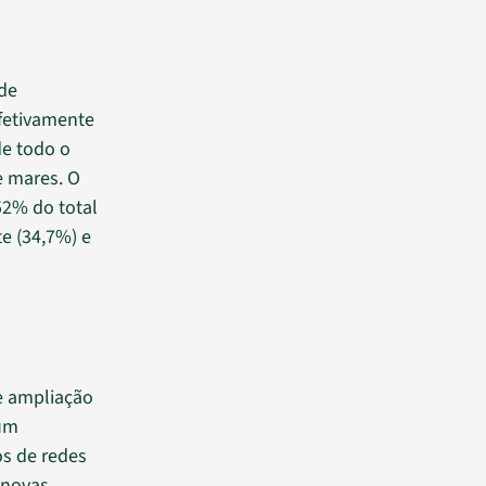
 de
fetivamente
de todo o
e mares. O
52% do total
e (34,7%) e
e ampliação
 um
os de redes
 novas