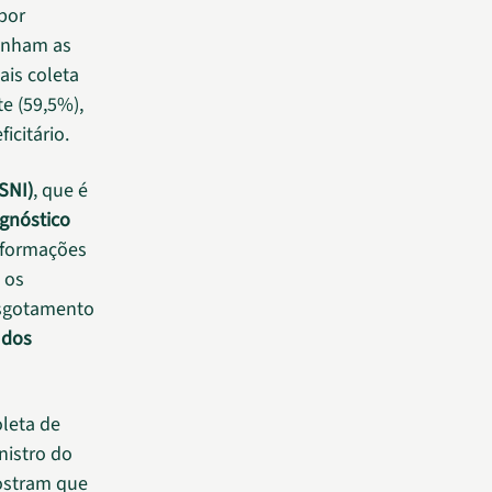
por
panham as
ais coleta
e (59,5%),
icitário.
SNI)
, que é
agnóstico
nformações
 os
 esgotamento
 dos
leta de
nistro do
ostram que