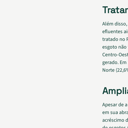
Trata
Além disso,
efluentes a
tratado no 
esgoto não 
Centro-Oest
gerado. Em 
Norte (22,6
Ampli
Apesar de a
em sua abra
acréscimo d
de esgotos 