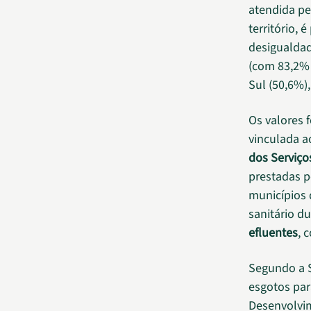
atendida pe
território,
desigualdad
(com 83,2% 
Sul (50,6%),
Os valores 
vinculada 
dos Serviço
prestadas p
municípios 
sanitário d
efluentes
, 
Segundo a S
esgotos par
Desenvolvi