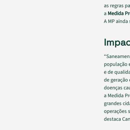
as regras p
a
Medida Pr
A MP ainda 
Impac
“Saneamento
população 
e de quali
de geração 
doenças cau
a Medida Pr
grandes cid
operações s
destaca Can