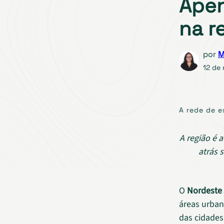
Apen
na r
por
M
12 de
A rede de e
A região é 
atrás 
O
Nordeste
áreas urban
das cidades