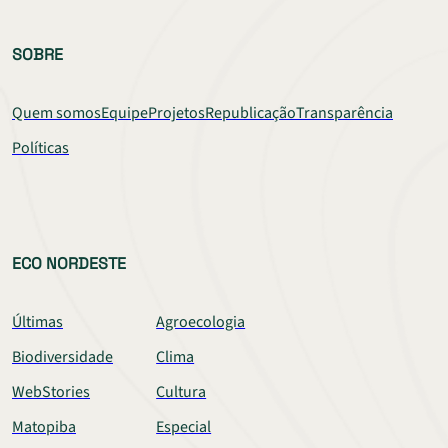
SOBRE
Quem somos
Equipe
Projetos
Republicação
Transparência
Políticas
ECO NORDESTE
Últimas
Agroecologia
Biodiversidade
Clima
WebStories
Cultura
Matopiba
Especial