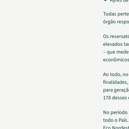
Ayres de
Todas pert
órgão respo
Os reservat
elevados ta
– que mede 
econômicos
Ao todo, no
finalidades
para geraçã
178 desses 
No período 
todo o País
Eco Nordest