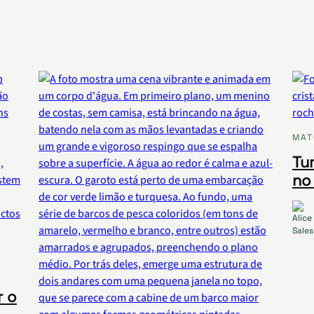
MAT
Tu
no
r o