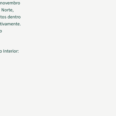
m novembro
 Norte,
tos dentro
ctivamente.
ão
 Interior: