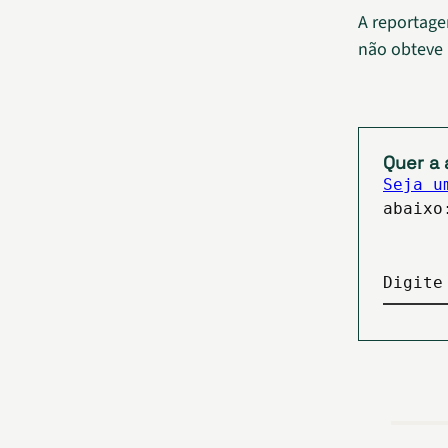
A reportage
não obteve 
Quer a 
Seja u
abaixo
Digite