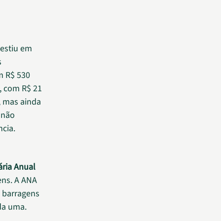
vestiu em
s
m R$ 530
o, com R$ 21
, mas ainda
 não
cia.
ria Anual
ens. A ANA
0 barragens
da uma.