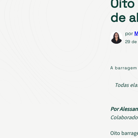
Oito
de a
por
M
29 de 
A barragem 
Todas ela
Por Alessan
Colaborado
Oito barrag