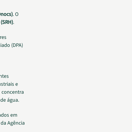
Dnocs)
. O
 (SRH)
.
res
iado (DPA)
ntes
striais e
á concentra
 de água.
rados em
da Agência