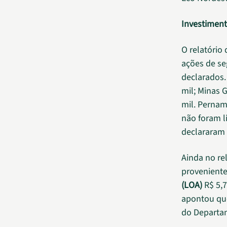
Investimen
O relatório
ações de se
declarados.
mil; Minas 
mil. Perna
não foram l
declararam 
Ainda no re
proveniente
(LOA)
R$ 5,7
apontou que
do Departam