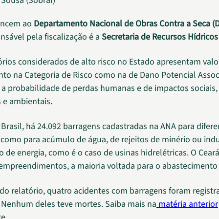
 Sousa (Sobral)
encem ao
Departamento Nacional de Obras Contra a Seca (
nsável pela fiscalização é a
Secretaria de Recursos Hídricos
órios considerados de alto risco no Estado apresentam valo
nto na Categoria de Risco como na de Dano Potencial Assoc
a probabilidade de perdas humanas e de impactos sociais,
 e ambientais.
 Brasil, há 24.092 barragens cadastradas na ANA para difere
, como para acúmulo de água, de rejeitos de minério ou indu
o de energia, como é o caso de usinas hidrelétricas. O Cear
empreendimentos, a maioria voltada para o abastecimento
do relatório, quatro acidentes com barragens foram regist
. Nenhum deles teve mortes. Saiba mais na
matéria anterior
e.