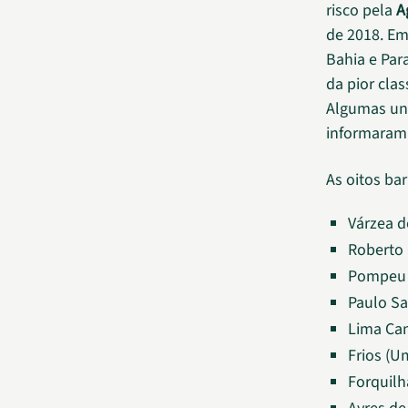
risco pela
A
de 2018. Em
Bahia e Pa
da pior clas
Algumas uni
informaram 
As oitos ba
Várzea d
Roberto 
Pompeu 
Paulo Sa
Lima Cam
Frios (U
Forquilh