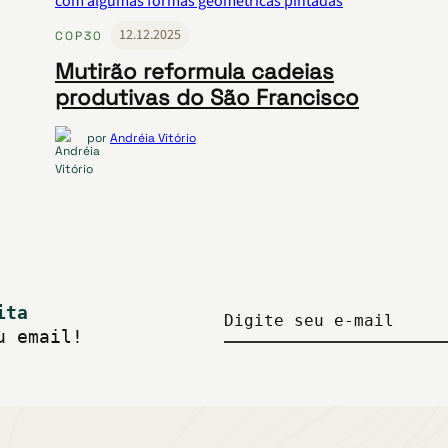
12.12.2025
COP30
Mutirão reformula cadeias
produtivas do São Francisco
por
Andréia Vitório
ita
Digite seu e-mail
u email!