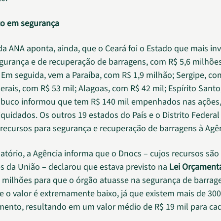
to em segurança
 da ANA aponta, ainda, que o Ceará foi o Estado que mais in
gurança e de recuperação de barragens, com R$ 5,6 milhõe
 Em seguida, vem a Paraíba, com R$ 1,9 milhão; Sergipe, co
Gerais, com R$ 53 mil; Alagoas, com R$ 42 mil; Espírito Sant
mbuco informou que tem R$ 140 mil empenhados nas ações
iquidados. Os outros 19 estados do País e o Distrito Federal
recursos para segurança e recuperação de barragens à Agên
latório, a Agência informa que o Dnocs – cujos recursos são
s da União – declarou que estava previsto na
Lei Orçamentá
 milhões para que o órgão atuasse na segurança de barrag
 o valor é extremamente baixo, já que existem mais de 30
ento, resultando em um valor médio de R$ 19 mil para ca