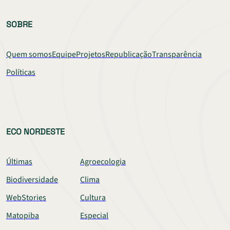
SOBRE
Quem somos
Equipe
Projetos
Republicação
Transparência
Políticas
ECO NORDESTE
Últimas
Agroecologia
Biodiversidade
Clima
WebStories
Cultura
Matopiba
Especial