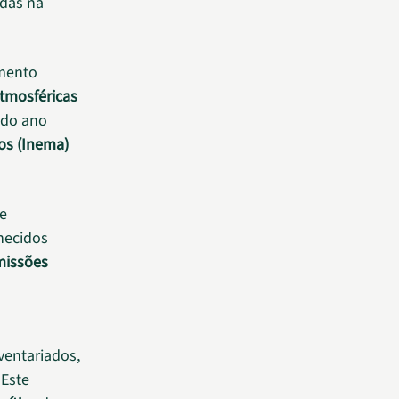
adas na
amento
tmosféricas
 do ano
os (Inema)
 e
hecidos
missões
ventariados,
“Este