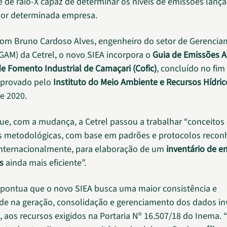
 de raio-X capaz de determinar os níveis de emissões lanç
por determinada empresa.
om Bruno Cardoso Alves, engenheiro do setor de Gerenci
GAM) da Cetrel, o novo SIEA incorpora o
Guia de Emissões A
e Fomento Industrial de Camaçari (Cofic)
, concluído no fim
aprovado pelo
Instituto do Meio Ambiente e Recursos Hídric
e 2020.
que, com a mudança, a Cetrel passou a trabalhar “conceitos
s metodológicas, com base em padrões e protocolos recon
internacionalmente, para elaboração de um
inventário de e
s
ainda mais eficiente”.
 pontua que o novo SIEA busca uma maior consistência e
ade na geração, consolidação e gerenciamento dos dados in
, aos recursos exigidos na Portaria Nº 16.507/18 do Inema. 