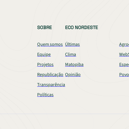
SOBRE
ECO NORDESTE
Quem somos
Últimas
Agro
Equipe
Clima
WebS
Projetos
Matopiba
Espe
Republicação
Opinião
Povo
Transparência
Políticas