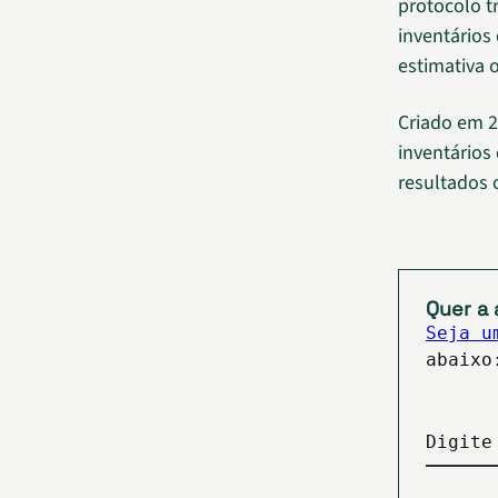
protocolo t
inventários
estimativa 
Criado em 2
inventários
resultados 
Quer a 
Seja u
abaixo
Digite