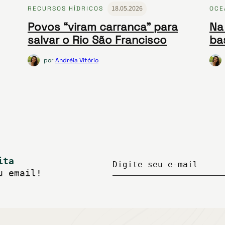
18.05.2026
RECURSOS HÍDRICOS
OCE
Povos “viram carranca” para
Na 
salvar o Rio São Francisco
ba
por
Andréia Vitório
ita
Digite seu e-mail
u email!