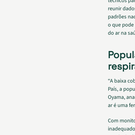
técnicos par
reunir dado
padrões na
o que pode a
do ar na sa
Popul
respi
“A baixa co
País, a pop
Oyama, anal
ar é uma fe
Com monitor
inadequado 