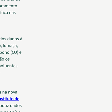
toramento.
ítica nas
idos danos à
), fumaça,
rbono (CO) e
são os
poluentes
é
s na nova
nstituto de
produz dados