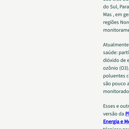
do Sul, Par
Mas , em ger
regiões Nor
monitorame
Atualmente 
saúde: part
dióxido de 
ozônio (O3)
poluentes c
são pouco a
monitorado 
Esses e out
versão da
P
Energia e M