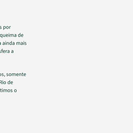
s por
a queima de
a ainda mais
fera a
os, somente
Rio de
ltimos o