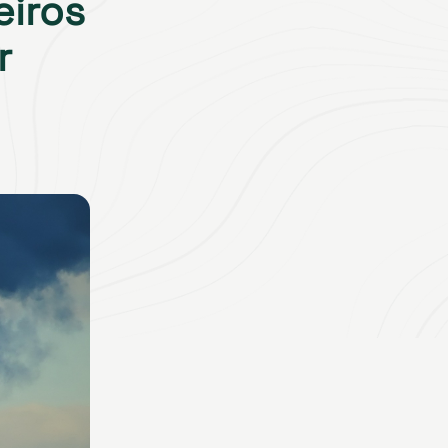
eiros
r