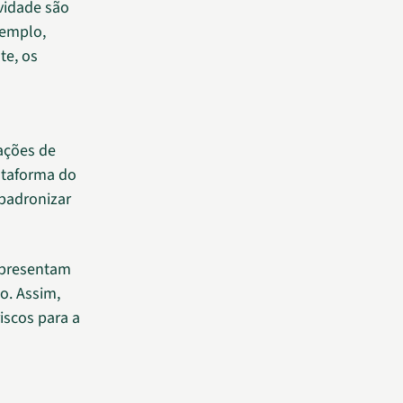
ovidade são
xemplo,
te, os
ações de
ataforma do
padronizar
apresentam
o. Assim,
iscos para a