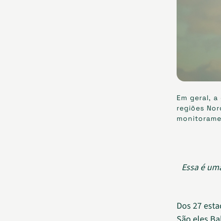
Em geral, a
regiões No
monitoram
Essa é uma
Dos 27 esta
São eles Bah