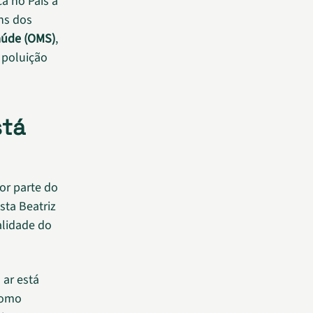
ca no País a
ns dos
aúde (OMS)
,
a poluição
stá
or parte do
sta Beatriz
alidade do
ar está
como