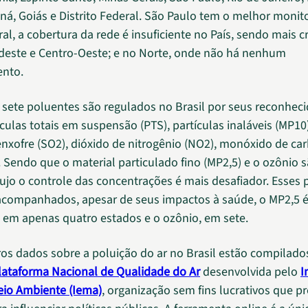
aná, Goiás e Distrito Federal. São Paulo tem o melhor moni
al, a cobertura da rede é insuficiente no País, sendo mais cr
deste e Centro-Oeste; e no Norte, onde não há nenhum
nto.
sete poluentes são regulados no Brasil por seus reconhec
ículas totais em suspensão (PTS), partículas inaláveis (MP10
enxofre (SO2), dióxido de nitrogênio (NO2), monóxido de ca
. Sendo que o material particulado fino (MP2,5) e o ozônio 
ujo o controle das concentrações é mais desafiador. Esses 
companhados, apesar de seus impactos à saúde, o MP2,5 
em apenas quatro estados e o ozônio, em sete.
ros dados sobre a poluição do ar no Brasil estão compilado
lataforma Nacional de Qualidade do Ar
desenvolvida pelo
I
eio Ambiente (Iema)
, organização sem fins lucrativos que 