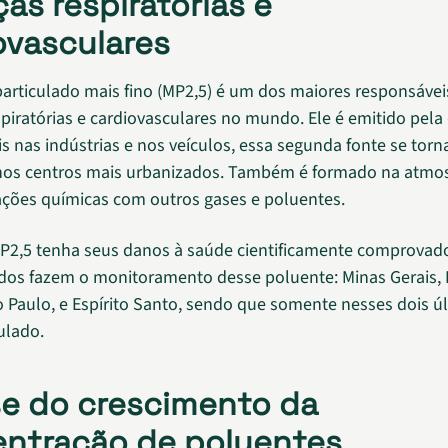
as respiratórias e
ovasculares
particulado mais fino (MP2,5) é um dos maiores responsávei
piratórias e cardiovasculares no mundo. Ele é emitido pel
s nas indústrias e nos veículos, essa segunda fonte se torn
nos centros mais urbanizados. Também é formado na atmos
eações químicas com outros gases e poluentes.
P2,5 tenha seus danos à saúde cientificamente comprovad
dos fazem o monitoramento desse poluente: Minas Gerais, 
o Paulo, e Espírito Santo, sendo que somente nesses dois ú
ulado.
se do crescimento da
ntração de poluentes