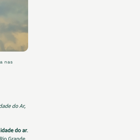
ca nas
dade do Ar,
idade do ar
.
 Rio Grande