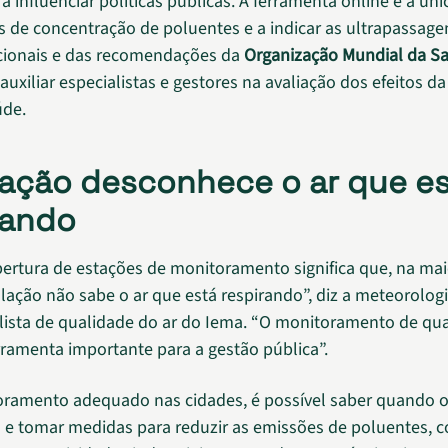
a influenciar políticas públicas. A ferramenta online é a úni
s de concentração de poluentes e a indicar as ultrapassage
cionais e das recomendações da
Organização Mundial da S
uxiliar especialistas e gestores na avaliação dos efeitos d
úde.
ação desconhece o ar que e
rando
bertura de estações de monitoramento significa que, na mai
ulação não sabe o ar que está respirando”, diz a meteorologi
ista de qualidade do ar do Iema. “O monitoramento de qu
rramenta importante para a gestão pública”.
amento adequado nas cidades, é possível saber quando o 
e tomar medidas para reduzir as emissões de poluentes, 