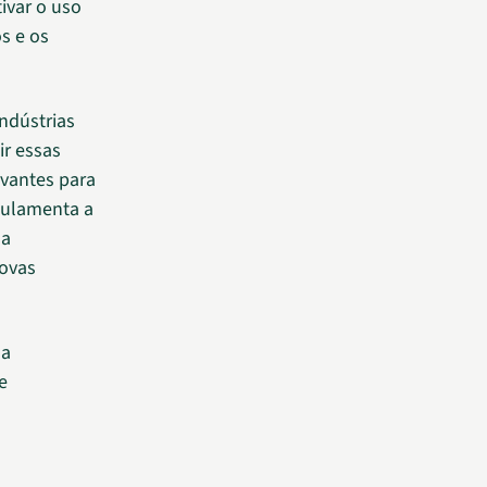
tivar o uso
s e os
ndústrias
ir essas
vantes para
gulamenta a
ma
novas
ma
e