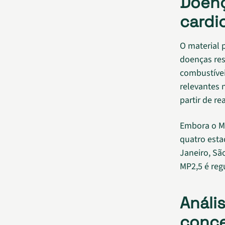
Doenç
cardi
O material 
doenças res
combustívei
relevantes 
partir de r
Embora o M
quatro esta
Janeiro, Sã
MP2,5 é reg
Análi
conce