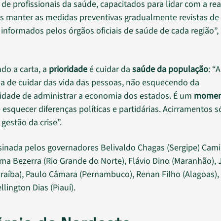
 de profissionais da saúde, capacitados para lidar com a re
s manter as medidas preventivas gradualmente revistas d
s informados pelos órgãos oficiais de saúde de cada região”
do a carta, a
prioridade
é cuidar da
saúde da população
: “
 é a de cuidar das vida das pessoas, não esquecendo da
idade de administrar a economia dos estados. É um
momen
e esquecer diferenças políticas e partidárias. Acirramentos s
 gestão da crise”.
ssinada pelos governadores Belivaldo Chagas (Sergipe) Cam
tima Bezerra (Rio Grande do Norte), Flávio Dino (Maranhão),
raíba), Paulo Câmara (Pernambuco), Renan Filho (Alagoas),
llington Dias (Piauí).