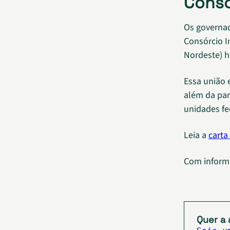
Consó
Os governad
Consórcio I
Nordeste) h
Essa união 
além da parc
unidades fe
Leia a
carta
Com inform
Quer a 