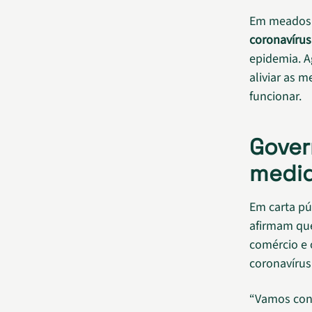
Em meados d
coronavírus
epidemia. 
aliviar as 
funcionar.
Gover
medi
Em carta pú
afirmam que
comércio e 
coronavírus
“Vamos cont