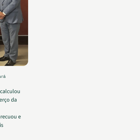
ará
calculou
erço da
recuou e
is