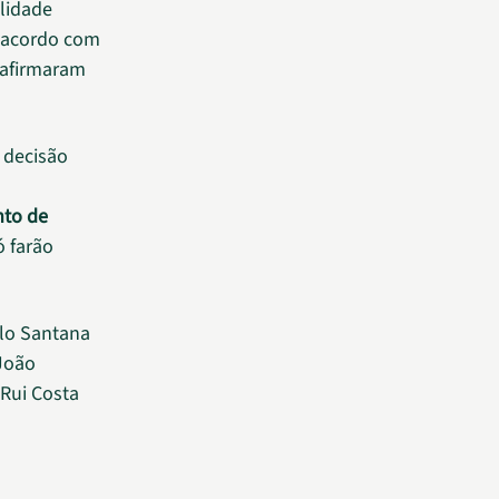
alidade
e acordo com
, afirmaram
A decisão
to de
ó farão
ilo Santana
 João
 Rui Costa