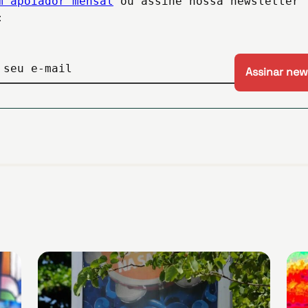
m apoiador mensal
ou assine nossa newsletter
:
 seu e-mail