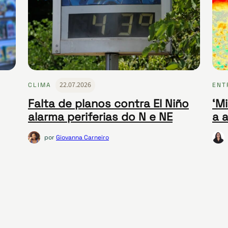
22.07.2026
CLIMA
ENT
Falta de planos contra El Niño
‘Mi
alarma periferias do N e NE
a 
por
Giovanna Carneiro