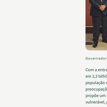
Governador
Com a entr
em 2,3 bilh
população 
preocupaçã
propõe um i
vulnerável,