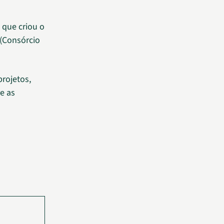
 que criou o
(Consórcio
rojetos,
re as