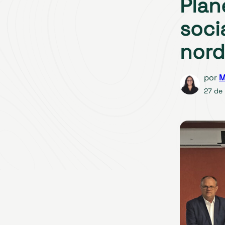
Plan
soci
nord
por
M
27 de