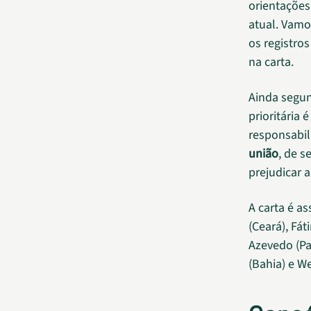
orientações
atual. Vamo
os registro
na carta.
Ainda segun
prioritária
responsabil
união
, de s
prejudicar a
A carta é a
(Ceará), Fá
Azevedo (Pa
(Bahia) e We