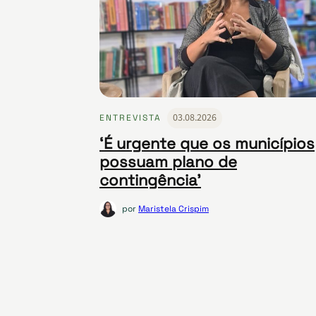
03.08.2026
ENTREVISTA
‘É urgente que os municípios
possuam plano de
contingência’
por
Maristela Crispim