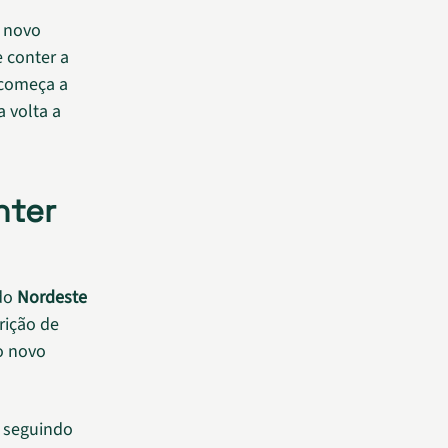
o novo
 conter a
 começa a
 volta a
nter
 do
Nordeste
rição de
o novo
 seguindo