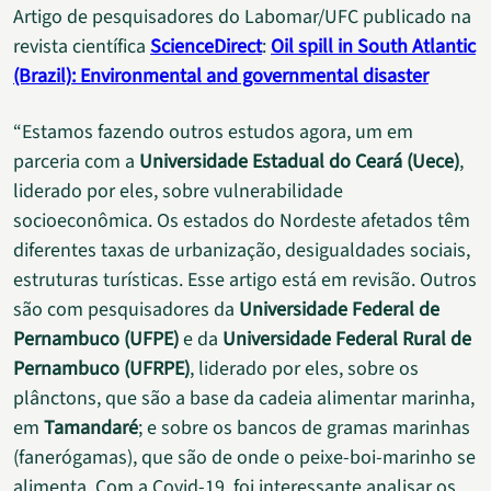
Artigo de pesquisadores do Labomar/UFC publicado na
revista científica
ScienceDirect
:
Oil spill in South Atlantic
(Brazil): Environmental and governmental disaster
“Estamos fazendo outros estudos agora, um em
parceria com a
Universidade Estadual do Ceará (Uece)
,
liderado por eles, sobre vulnerabilidade
socioeconômica. Os estados do Nordeste afetados têm
diferentes taxas de urbanização, desigualdades sociais,
estruturas turísticas. Esse artigo está em revisão. Outros
são com pesquisadores da
Universidade Federal de
Pernambuco (UFPE)
e da
Universidade Federal Rural de
Pernambuco (UFRPE)
, liderado por eles, sobre os
plânctons, que são a base da cadeia alimentar marinha,
em
Tamandaré
; e sobre os bancos de gramas marinhas
(fanerógamas), que são de onde o peixe-boi-marinho se
alimenta. Com a Covid-19, foi interessante analisar os