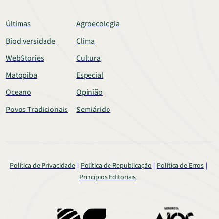
Últimas
Agroecologia
Biodiversidade
Clima
WebStories
Cultura
Matopiba
Especial
Oceano
Opinião
Povos Tradicionais
Semiárido
Política de Privacidade
Política de Republicação
Política de Erros
Princípios Editoriais