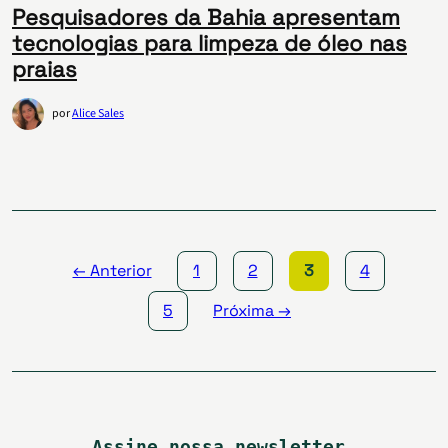
Pesquisadores da Bahia apresentam
tecnologias para limpeza de óleo nas
praias
por
Alice Sales
Paginação
de
posts
← Anterior
1
2
3
4
5
Próxima →
Assine nossa newsletter