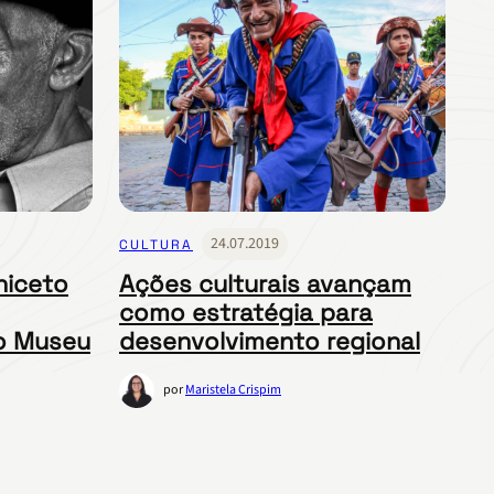
24.07.2019
CULTURA
niceto
Ações culturais avançam
como estratégia para
ro Museu
desenvolvimento regional
por
Maristela Crispim