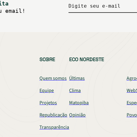
ita
Digite seu e-mail
u email!
SOBRE
ECO NORDESTE
Quem somos
Últimas
Agro
Equipe
Clima
WebS
Projetos
Matopiba
Espe
Republicação
Opinião
Povo
Transparência