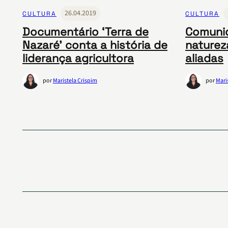
26.04.2019
CULTURA
CULTURA
Documentário ‘Terra de
Comuni
Nazaré’ conta a história de
naturez
liderança agricultora
aliadas
por
Maristela Crispim
por
Mari
Paginação
de
posts