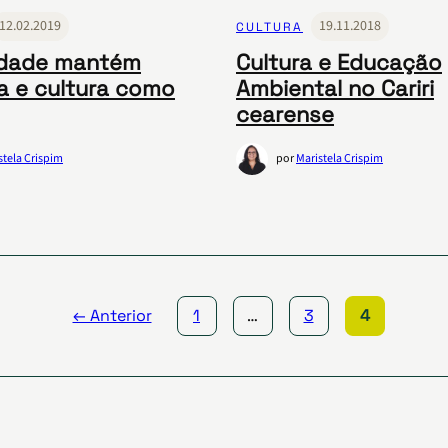
12.02.2019
19.11.2018
CULTURA
dade mantém
Cultura e Educação
a e cultura como
Ambiental no Cariri
cearense
stela Crispim
por
Maristela Crispim
← Anterior
1
…
3
4