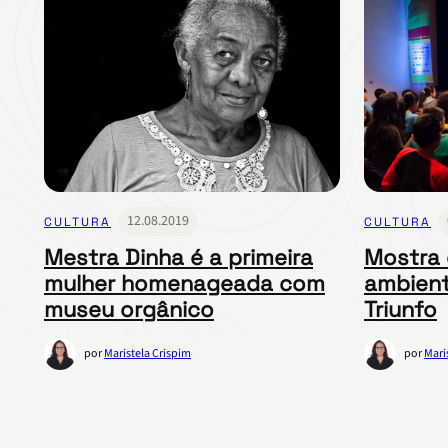
12.08.2019
CULTURA
CULTURA
Mestra Dinha é a primeira
Mostra 
mulher homenageada com
ambient
museu orgânico
Triunfo
por
Maristela Crispim
por
Mari