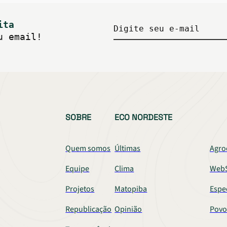
ita
Digite seu e-mail
u email!
SOBRE
ECO NORDESTE
Quem somos
Últimas
Agro
Equipe
Clima
WebS
Projetos
Matopiba
Espe
Republicação
Opinião
Povo