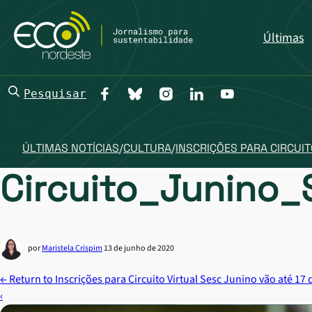
Últimas
Pesquisar
ÚLTIMAS NOTÍCIAS
/
CULTURA
/
INSCRIÇÕES PARA CIRCUIT
Circuito_Junino_
por
Maristela Crispim
13 de junho de 2020
←
Return to Inscrições para Circuito Virtual Sesc Junino vão até 17
‹