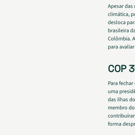
Apesar das 
climática, 
desloca par
brasileira d
Colômbia. A
para avalia
COP 3
Para fechar
uma presidê
das ilhas do
membro do 
contribuíra
forma despr