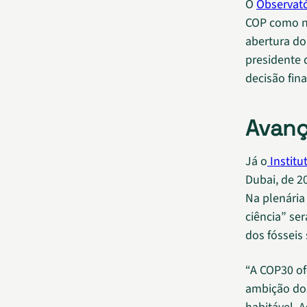
O
Observató
COP como n
abertura do
presidente 
decisão fin
Avanç
Já o
Institu
Dubai, de 2
Na plenária
ciência” se
dos fósseis
“A COP30 of
ambição dos