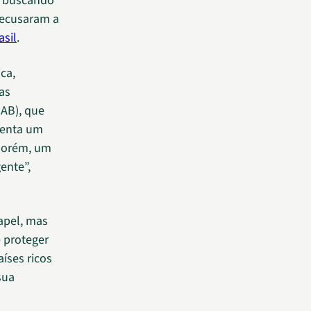
, buscando
recusaram a
sil
.
ca,
as
AB), que
senta um
 porém, um
ente”,
apel, mas
 proteger
íses ricos
sua