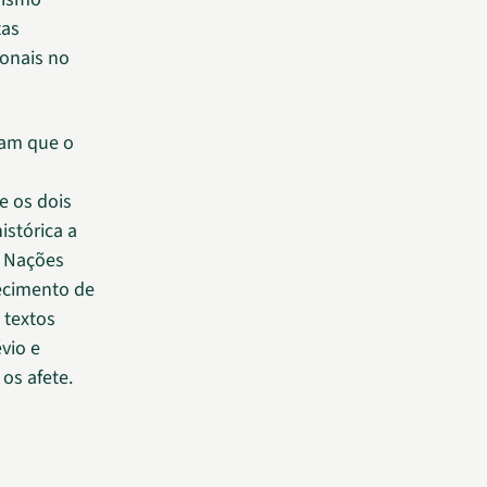
tas
ionais no
am que o
e os dois
istórica a
s Nações
ecimento de
 textos
vio e
os afete.