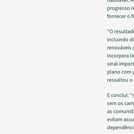
habitável. 
progresso r
fornecer o 
“O resultad
incluindo d
renováveis
incorpora l
sinal impor
plano com p
ressaltou o 
E conclui: 
sem os cami
as comunida
evitam ass
dependência