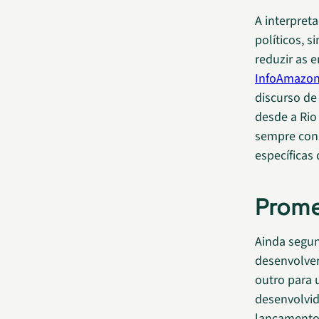
A interpret
políticos, s
reduzir as e
InfoAmazon
discurso de
desde a Rio
sempre cons
específicas
Prome
Ainda segun
desenvolver
outro para 
desenvolvid
lançamento 