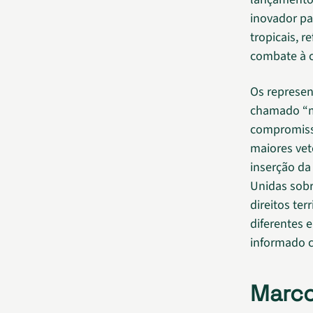
inovador pa
tropicais, r
combate à cr
Os represe
chamado “m
compromisso
maiores veto
inserção da
Unidas sob
direitos ter
diferentes 
informado c
Marco