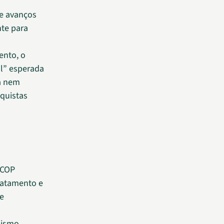
e avanços
nte para
ento, o
al” esperada
ia nem
nquistas
 COP
matamento e
 e
nismo