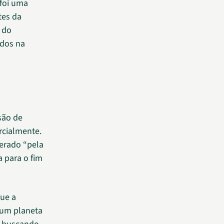
foi uma
tes da
 do
ídos na
são de
rcialmente.
derado “pela
a para o fim
que a
 um planeta