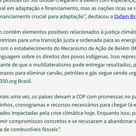
As pessoas do Sul Global chegaram a Belém com esperança
eal em adaptação e financiamento, mas as nações ricas se 
financiamento crucial para adaptação”, destacou a
Oxfam Bra
o contém elementos positivos relacionados à justiça climáti
iretrizes para uma transição justa e ordenada para as energi
 com o estabelecimento do Mecanismo de Ação de Belém (M
inguagem sobre os direitos dos povos indígenas. Isso repre
tante de que o multilateralismo pode entregar resultados,
razos para eliminar carvão, petróleo e gás segue sendo urg
350.org Brasil.
“mais uma vez, os países deixam a COP com promessas no p
nhos, cronogramas e recursos necessários para chegar lá e
des impactadas pela crise climática hoje. Enquanto isso, pa
umir compromissos concretos e se recusaram a abandonar 
 de combustíveis fósseis”.