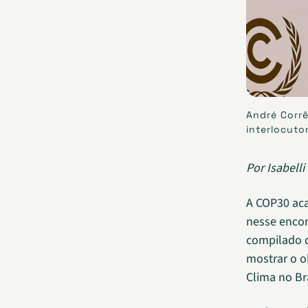
André Corrê
interlocuto
Por Isabell
A COP30 acab
nesse enco
compilado d
mostrar o o
Clima no Bra