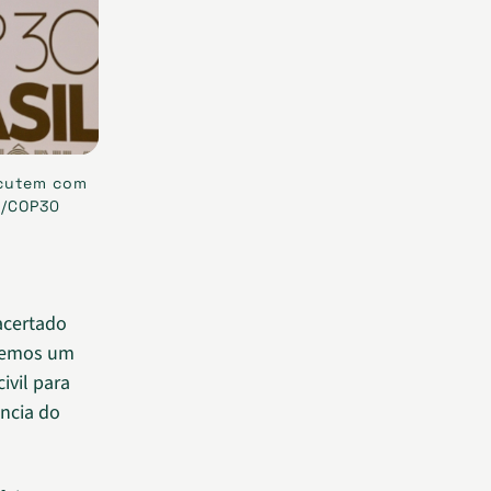
iscutem com
o/COP30
 acertado
izemos um
vil para
ência do