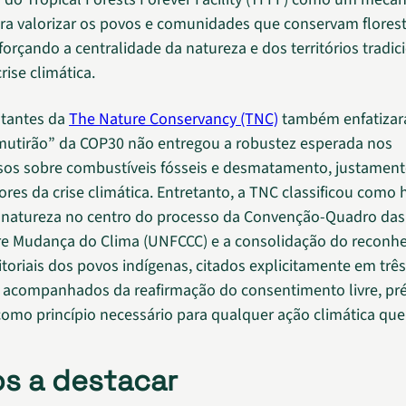
ra valorizar os povos e comunidades que conservam flores
eforçando a centralidade da natureza e dos territórios tradic
ise climática.
ntantes da
The Nature Conservancy (TNC)
também enfatizar
utirão” da COP30 não entregou a robustez esperada nos
s sobre combustíveis fósseis e desmatamento, justament
res da crise climática. Entretanto, a TNC classificou como h
 natureza no centro do processo da Convenção-Quadro da
re Mudança do Clima (UNFCCC) e a consolidação do reconh
ritoriais dos povos indígenas, citados explicitamente em três
e acompanhados da reafirmação do consentimento livre, pré
omo princípio necessário para qualquer ação climática que 
s a destacar