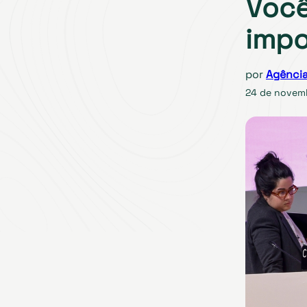
Você
impo
por
Agência
24 de novem