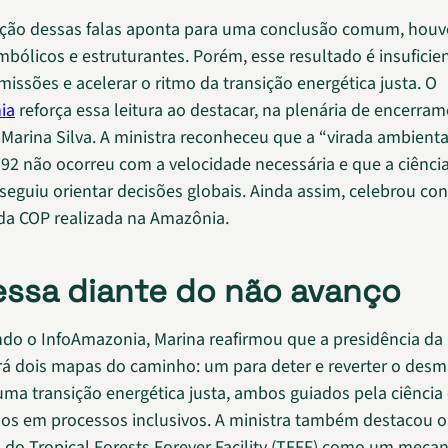
ação dessas falas aponta para uma conclusão comum, houv
imbólicos e estruturantes. Porém, esse resultado é insuficie
missões e acelerar o ritmo da transição energética justa. O
ia
reforça essa leitura ao destacar, na plenária de encerram
 Marina Silva. A ministra reconheceu que a “virada ambient
 92 não ocorreu com a velocidade necessária e que a ciênc
eguiu orientar decisões globais. Ainda assim, celebrou co
 da COP realizada na Amazônia.
ssa diante do não avanço
do o InfoAmazonia, Marina reafirmou que a presidência da
á dois mapas do caminho: um para deter e reverter o des
uma transição energética justa, ambos guiados pela ciência
os em processos inclusivos. A ministra também destacou o
do Tropical Forests Forever Facility (TFFF) como um meca