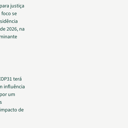
ara justiça
 foco se
sidência
 de 2026, na
rminante
COP31 terá
m influência
a por um
s
 impacto de