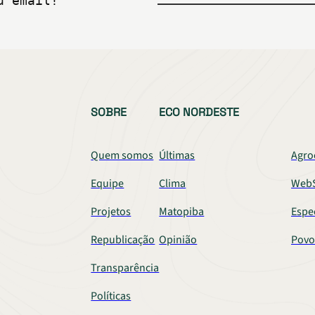
u email!
SOBRE
ECO NORDESTE
Quem somos
Últimas
Agro
Equipe
Clima
WebS
Projetos
Matopiba
Espe
Republicação
Opinião
Povo
Transparência
Políticas