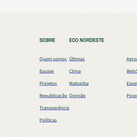
SOBRE
ECO NORDESTE
Quem somos
Últimas
Agro
Equipe
Clima
WebS
Projetos
Matopiba
Espe
Republicação
Opinião
Povo
Transparência
Políticas