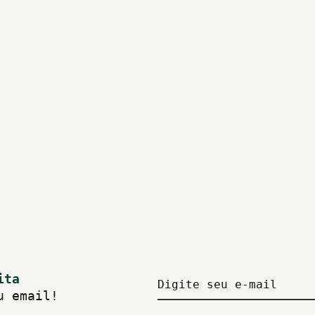
ita
Digite seu e-mail
u email!