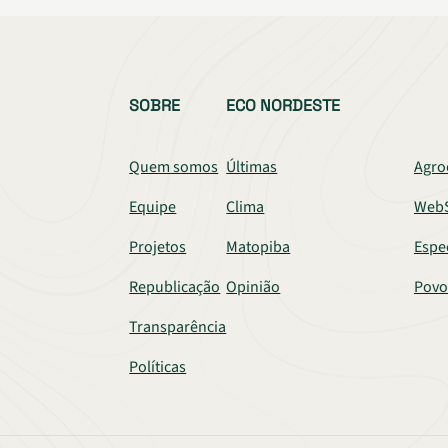
SOBRE
ECO NORDESTE
Quem somos
Últimas
Agro
Equipe
Clima
WebS
Projetos
Matopiba
Espe
Republicação
Opinião
Povo
Transparência
Políticas