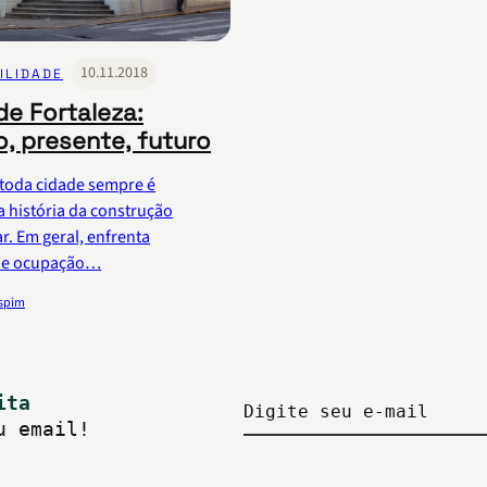
10.11.2018
ILIDADE
de Fortaleza:
, presente, futuro
 toda cidade sempre é
a história da construção
r. Em geral, enfrenta
de ocupação…
ispim
ita
Digite seu e-mail
u email!