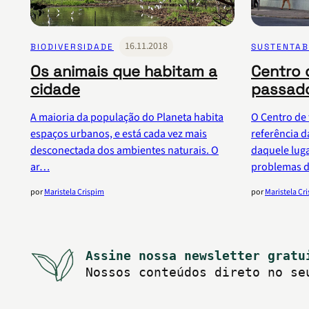
16.11.2018
BIODIVERSIDADE
SUSTENTAB
Os animais que habitam a
Centro 
cidade
passado
A maioria da população do Planeta habita
O Centro de
espaços urbanos, e está cada vez mais
referência d
desconectada dos ambientes naturais. O
daquele luga
ar…
problemas 
por
Maristela Crispim
por
Maristela Cr
Assine nossa newsletter gratu
Nossos conteúdos direto no se