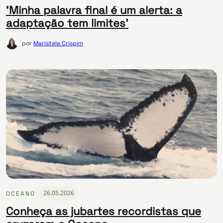
‘Minha palavra final é um alerta: a
adaptação tem limites’
por
Maristela Crispim
26.05.2026
OCEANO
Conheça as jubartes recordistas que