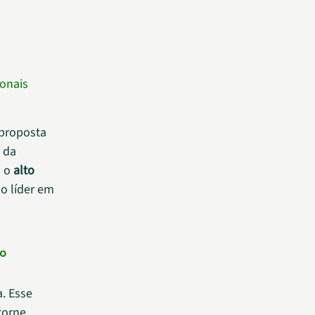
ionais
 proposta
 da
a o
alto
do líder em
 o
. Esse
torne