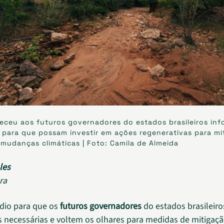
eceu aos futuros governadores do estados brasileiros in
 para que possam investir em ações regenerativas para mi
 mudanças climáticas | Foto: Camila de Almeida
les
ra
dio para que os
futuros governadores
do estados brasileir
 necessárias e voltem os olhares para medidas de mitigaç