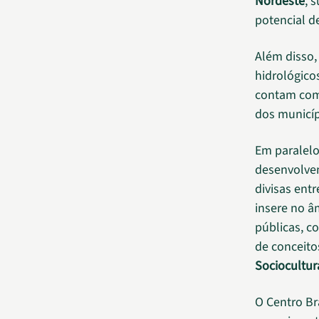
Nordeste
, 
potencial d
Além disso
hidrológic
contam com 
dos municíp
Em paralelo
desenvolve
divisas entr
insere no 
públicas, c
de conceit
Sociocultur
O Centro Br