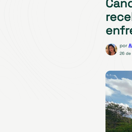
Cand
rec
enfr
por
A
26 de