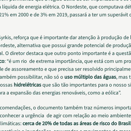
 líquida de energia elétrica. O Nordeste, que computava déf
21% em 2000 e de 3% em 2019, passará a ter um superávit
yrkis, reforça que é importante dar atenção à produção de
deste, alternativa que possui grande potencial de produç
al. O diretor destaca que outro ponto importante é a quest
co
: “é
um rio de extrema importância, que está com um pr
e de assoreamento e que precisa ser resolvido principalme
ambém possibilitar, não só o
uso múltiplo das águas
, mas
nossas
hidrelétricas
que são tão importantes para o nosso s
para a expansão das energias renováveis, como a eólica”.
ecomendações, o documento também traz números import
conhecer a urgência de agir com relação ao meio ambiente
limáticas:
cerca de 20% de todas as áreas de risco do Brasi