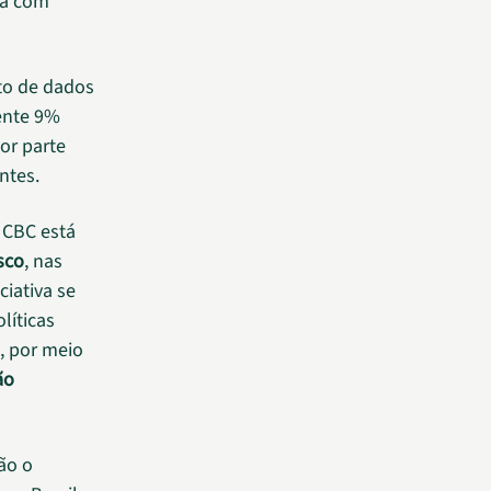
sa com
to de dados
ente 9%
or parte
ntes.
 CBC está
sco
, nas
ciativa se
olíticas
, por meio
ão
ção o