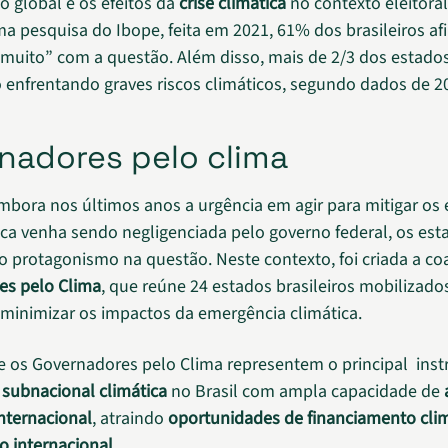
 global e os efeitos da
crise climática
no contexto eleitoral
 pesquisa do Ibope, feita em 2021, 61% dos brasileiros a
muito” com a questão. Além disso, mais de 2/3 dos estado
o enfrentando graves riscos climáticos, segundo dados de 2
nadores pelo clima
embora nos últimos anos a urgência em agir para mitigar os 
tica venha sendo negligenciada pelo governo federal, os es
 protagonismo na questão. Neste contexto, foi criada a co
es pelo Clima
, que reúne 24 estados brasileiros mobilizado
minimizar os impactos da emergência climática.
ue os Governadores pelo Clima representem o principal ins
subnacional climática
no Brasil com ampla capacidade de
internacional
, atraindo
oportunidades de financiamento cli
o internacional
.