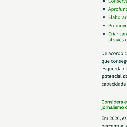
Conserva
Aprofund
Elaborar
Promover
Criar ca
através 
De acordo c
que consegu
esquerda qu
potencial d
capacidade
Considera 
jornalismo 
Em 2020, es
percentual 