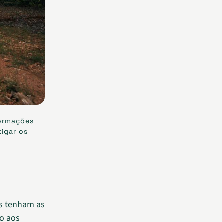
formações
tigar os
os tenham as
ão aos