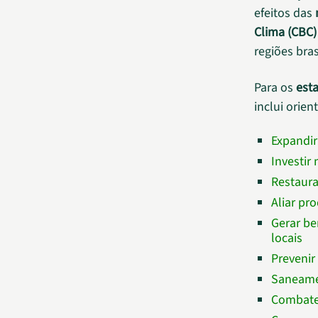
efeitos das
Clima (CBC)
regiões bras
Para os
esta
inclui orien
Expandir
Investir
Restaura
Aliar pr
Gerar be
locais
Prevenir
Saneamen
Combate