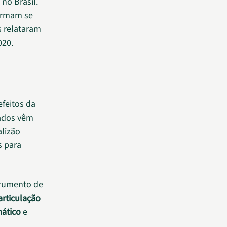
 no Brasil.
firmam se
s relataram
020.
efeitos da
tados vêm
alizão
s para
trumento de
articulação
mático
e