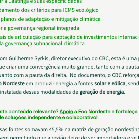
r a Caatinga e suas especificidades
amento dos critérios para ICMS ecológico
 planos de adaptação e mitigação climática
 a governança regional integrada
nais de articulação para captação de investimentos internac
da governança subnacional climática
om Guilherme Syrkis, diretor executivo do CBC, esta é uma
e criar uma convergência muito grande, tanto com a pauta
anto com a pauta da direita.
No documento, o CBC reforç
o Nordeste
em produzir energia a fontes
solar e eólica
, sen
 instalada dessas modalidades de
geração de energia
.
este conteúdo relevante?
Apoie
a Eco Nordeste e fortaleça
de soluções independente e colaborativo!
sas fontes somavam 45,5% na matriz de geração nordestina
vem permitindo que a região deixe de ser importadora e se 