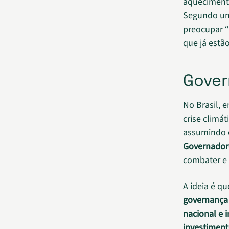
aquecimento
Segundo uma
preocupar “
que já estã
Gover
No Brasil, 
crise climá
assumindo o
Governador
combater e 
A ideia é q
governança 
nacional e 
investiment