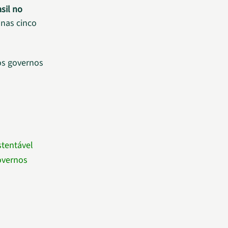
sil no
nas cinco
os governos
stentável
overnos