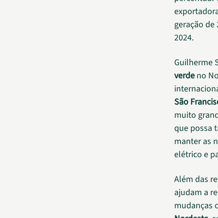
exportadora
geração de 
2024.
Guilherme S
verde
no Nor
internacion
São Francis
muito grand
que possa t
manter as 
elétrico e 
Além das r
ajudam a re
mudanças c