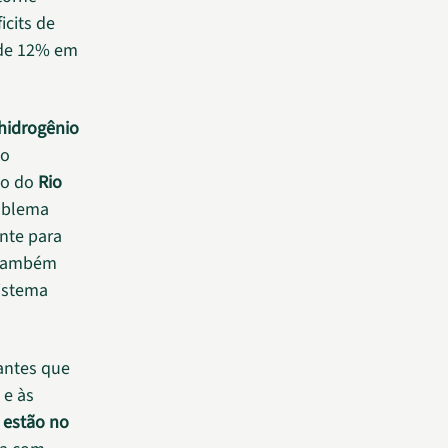
icits de
 de 12% em
hidrogênio
ão
ão do
Rio
oblema
nte para
 também
istema
antes que
 e às
l estão no