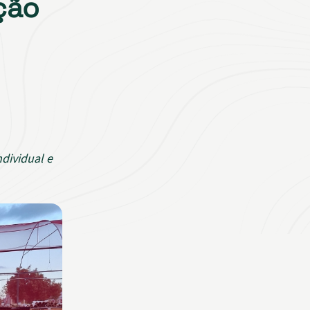
ção
dividual e