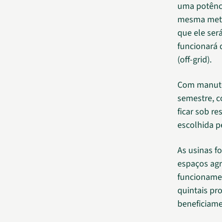
uma potênci
mesma metod
que ele ser
funcionará 
(off-grid).
Com manute
semestre, c
ficar sob r
escolhida p
As usinas f
espaços agr
funcionamen
quintais pr
beneficiame