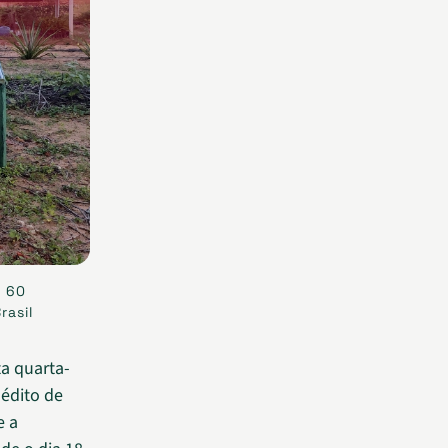
m 60
rasil
ta quarta-
nédito de
e a