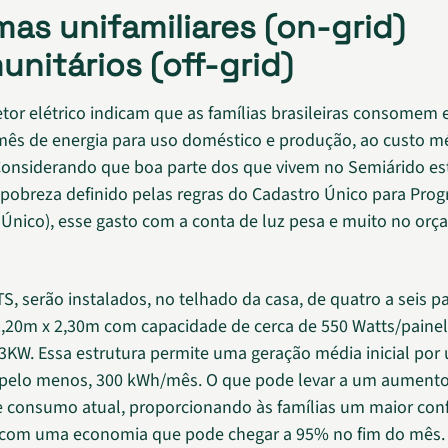
mas unifamiliares (on-grid)
unitários (off-grid)
tor elétrico indicam que as famílias brasileiras consomem
ês de energia para uso doméstico e produção, ao custo m
Considerando que boa parte dos que vivem no Semiárido es
e pobreza definido pelas regras do Cadastro Único para Pro
dÚnico), esse gasto com a conta de luz pesa e muito no or
, serão instalados, no telhado da casa, de quatro a seis pa
2,20m x 2,30m com capacidade de cerca de 550 Watts/painel
 3KW. Essa estrutura permite uma geração média inicial por
, pelo menos, 300 kWh/mês. O que pode levar a um aument
 consumo atual, proporcionando às famílias um maior con
 com uma economia que pode chegar a 95% no fim do mês.