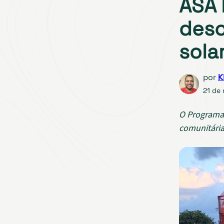
ASA 
desc
sola
por
K
21 de
O Programa 
comunitária