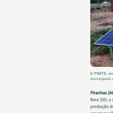
O P1MTS, em
municípios 
Piranhas (AL
feira (20),
produção de