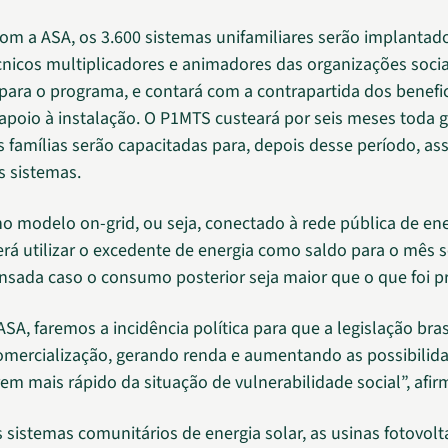
om a ASA, os 3.600 sistemas unifamiliares serão implanta
cnicos multiplicadores e animadores das organizações socia
 para o programa, e contará com a contrapartida dos benefic
 apoio à instalação. O P1MTS custeará por seis meses toda g
 famílias serão capacitadas para, depois desse período, as
s sistemas.
no modelo on-grid, ou seja, conectado à rede pública de ene
erá utilizar o excedente de energia como saldo para o mês s
sada caso o consumo posterior seja maior que o que foi p
A, faremos a incidência política para que a legislação bras
omercialização, gerando renda e aumentando as possibilid
rem mais rápido da situação de vulnerabilidade social”, afi
 sistemas comunitários de energia solar, as usinas fotovolt