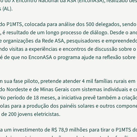
 do X Encontro Nacional da ASA (EnconASA), realizado desd
 (AL).
do P1MTS, colocada para análise dos 500 delegados, sendo
s, é resultado de um longo processo de diálogo. Desde o an
 organizações da Rede ASA, pesquisadores e empreendedor
ndo visitas a experiências e encontros de discussão sobre o
 é de que no EnconASA o programa ajude na reflexão sobre 
 sua fase piloto, pretende atender 4 mil famílias rurais em
do Nordeste e de Minas Gerais com sistemas individuais e 
 No período de 18 meses, a iniciativa prevê também a criaçã
colas para a produção dos painéis solares e outros compone
de 200 jovens eletricistas.
a um investimento de R$ 78,9 milhões para tirar o P1MTS d