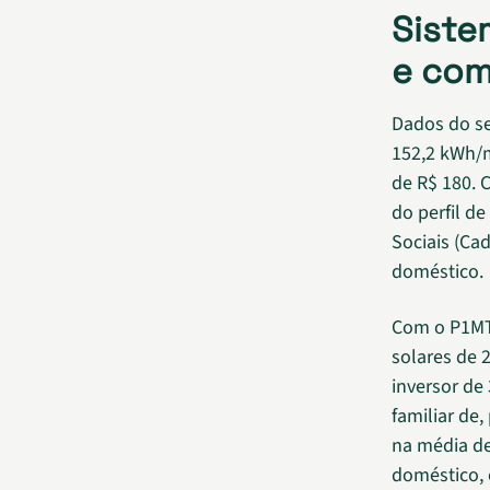
Siste
e com
Dados do se
152,2 kWh/m
de R$ 180. 
do perfil d
Sociais (Ca
doméstico.
Com o P1MTS
solares de 
inversor de
familiar de
na média de
doméstico,