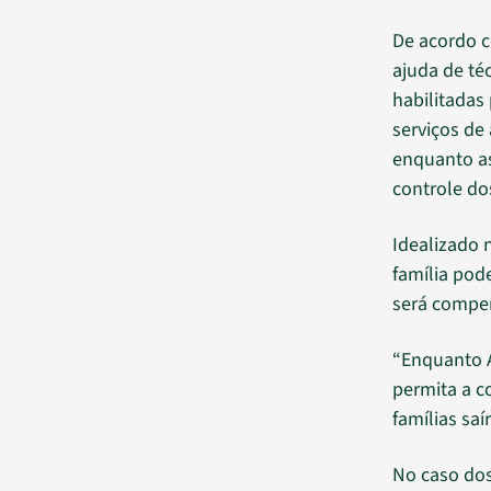
De acordo c
ajuda de té
habilitadas
serviços de
enquanto as
controle do
Idealizado 
família pod
será compen
“Enquanto AS
permita a c
famílias saí
No caso dos