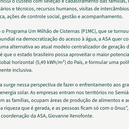
nclui o custeio com seleção e cadastramento das famílias,
iários e técnicos, recursos humanos, visitas de intercâmbio
ca, ações de controle social, gestão e acompanhamento.
 o Programa Um Milhão de Cisternas (P1MC), que se torno
mundial na democratização do acesso à água, a ASA quer 
uma alternativa ao atual modelo centralizador de geração d
 é que o estado brasileiro possa aproveitar o maior potencia
lobal horizontal (5,49 kWh/m²) do País, e formular uma polí
ente inclusiva.
 surge nessa perspectiva de fazer o enfrentamento aos gr
 energia solar. As empresas entram nos territórios no Semiá
m as famílias, ocupam áreas de produção de alimentos e 
a riqueza que é gerada, e as pessoas ficam só com o ônus”, 
 coordenação da ASA, Giovanne Xenofonte.