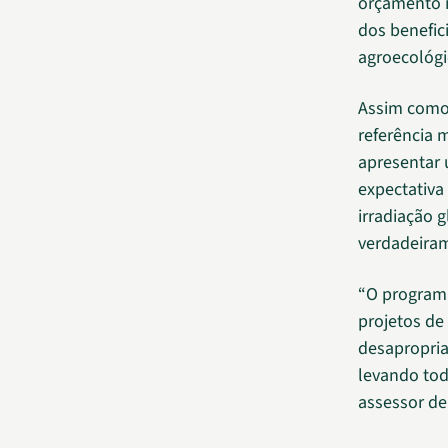
orçamento i
dos benefic
agroecológi
Assim como
referência 
apresentar 
expectativa
irradiação g
verdadeiram
“O programa
projetos de
desapropria
levando tod
assessor de