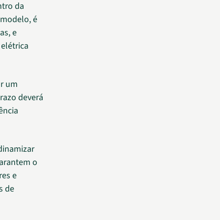
ntro da
 modelo, é
as, e
elétrica
or um
prazo deverá
ência
dinamizar
garantem o
res e
s de