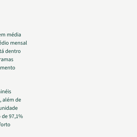
 em média
édio mensal
tá dentro
gramas
çamento
inéis
, além de
 unidade
o de 97,1%
forto