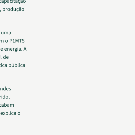
 capacitação
s, produção
u uma
com o P1MTS
e energia. A
l de
tica pública
andes
rido,
acabam
explica o