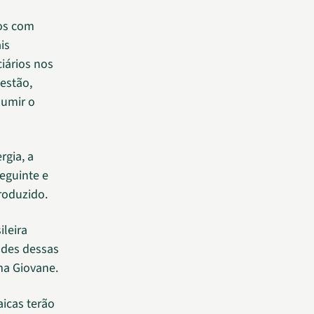
dos com
is
iários nos
estão,
sumir o
rgia, a
eguinte e
roduzido.
ileira
ades dessas
rma Giovane.
aicas terão