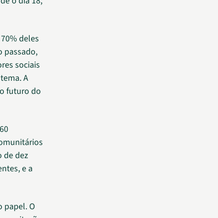
e o dia 18,
 70% deles
o passado,
es sociais
 tema. A
o futuro do
 60
comunitários
o de dez
ntes, e a
o papel. O