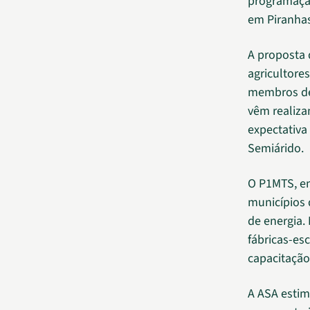
programação
em Piranhas
A proposta 
agricultore
membros de
vêm realiza
expectativa
Semiárido.
O P1MTS, em
municípios 
de energia.
fábricas-es
capacitação 
A ASA estim