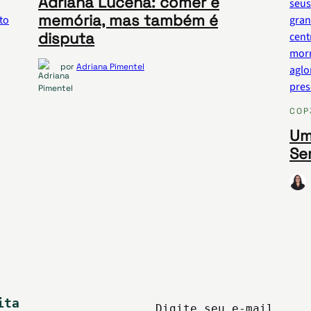
Adriana Lucena: comer é
memória, mas também é
disputa
por
Adriana Pimentel
COP
Um
Se
ita
Digite seu e-mail