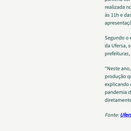
realizada n
às 11h e da
apresentaçã
Segundo o 
da Ufersa, 
prefeituras
“Neste ano,
produção qu
explicando 
pandemia de
diretamente
Fonte:
Ufer