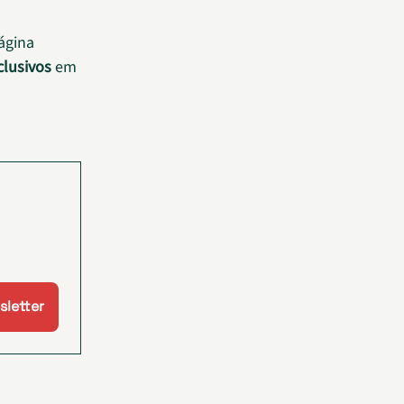
página
lusivos
em