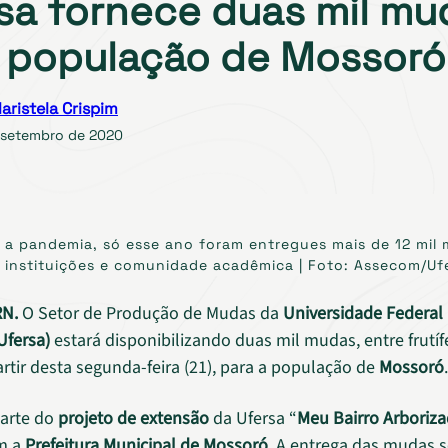
sa fornece duas mil mu
 população de Mossoró
aristela Crispim
 setembro de 2020
a pandemia, só esse ano foram entregues mais de 12 mil
, instituições e comunidade acadêmica | Foto: Assecom/Uf
RN.
O Setor de Produção de Mudas da
Universidade Federal
Ufersa)
estará disponibilizando duas mil mudas, entre frutíf
artir desta segunda-feira (21), para a população de
Mossoró
.
parte do
projeto de extensão
da Ufersa “
Meu Bairro Arboriz
om a
Prefeitura Municipal de Mossoró
. A entrega das mudas s