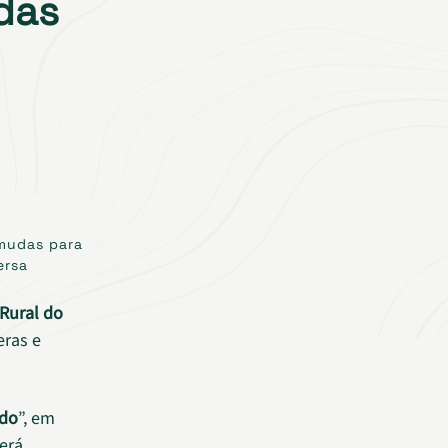
das
 mudas para
ersa
 Rural do
eras e
ado
”, em
erá