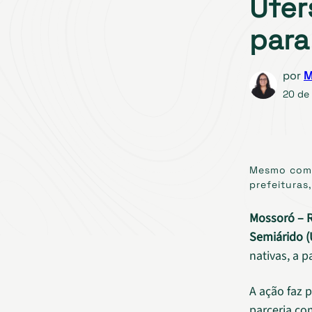
Ufer
para
por
M
20 de
Mesmo com 
prefeituras
Mossoró – 
Semiárido (
nativas, a p
A ação faz 
parceria c