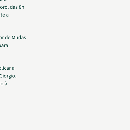
oró, das 8h
te a
or de Mudas
para
licar a
Giorgio,
do à