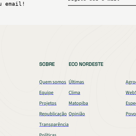
u email!
SOBRE
ECO NORDESTE
Quem somos
Últimas
Agro
Equipe
Clima
WebS
Projetos
Matopiba
Espe
Republicação
Opinião
Povo
Transparência
Políticas