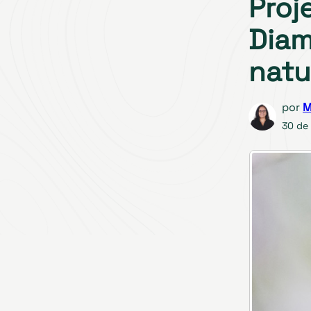
Proj
Diam
natu
por
M
30 de 