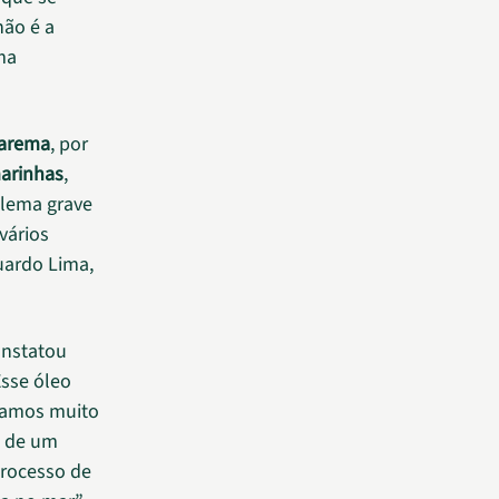
não é a
uma
arema
, por
marinhas
,
blema grave
vários
uardo Lima,
onstatou
Esse óleo
camos muito
e de um
rocesso de