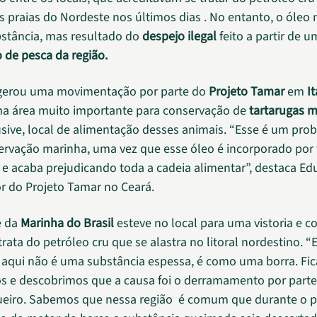
as praias do Nordeste nos últimos dias . No entanto, o óleo 
tância, mas resultado do
despejo ilegal
feito a partir de 
de pesca da região.
 gerou uma movimentação por parte do
Projeto Tamar
em
It
ma área muito importante para conservação de
tartarugas 
usive, local de alimentação desses animais. “Esse é um pro
ervação marinha, uma vez que esse óleo é incorporado por 
e acaba prejudicando toda a cadeia alimentar”, destaca Ed
 do Projeto Tamar no Ceará.
 da
Marinha do Brasil
esteve no local para uma vistoria e c
rata do petróleo cru que se alastra no litoral nordestino. “
aqui não é uma substância espessa, é como uma borra. Fi
s e descobrimos que a causa foi o derramamento por part
ueiro. Sabemos que nessa região é comum que durante o p