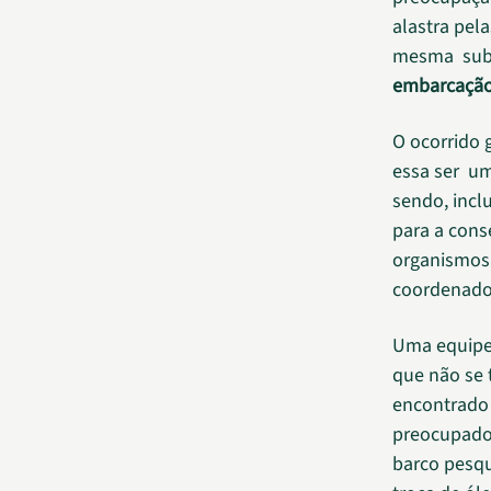
alastra pel
mesma subs
embarcação 
O ocorrido
essa ser u
sendo, incl
para a cons
organismos 
coordenador
Uma equipe
que não se t
encontrado 
preocupado
barco pesq