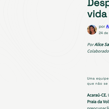
Desp
vida
por
A
24 de
Por
Alice Sa
Colaborado
Uma equipe 
que não se 
Acaraú-CE.
Praia da Vol
preocupação