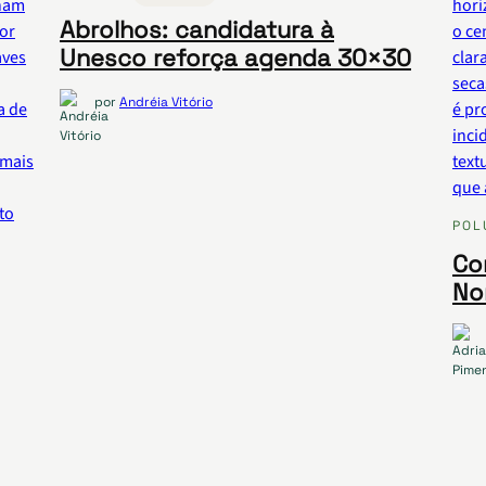
Abrolhos: candidatura à
Unesco reforça agenda 30×30
por
Andréia Vitório
POL
Co
No