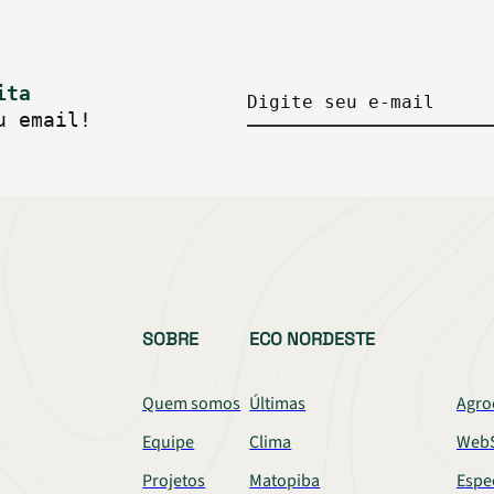
ita
Digite seu e-mail
u email!
SOBRE
ECO NORDESTE
Quem somos
Últimas
Agro
Equipe
Clima
WebS
Projetos
Matopiba
Espe