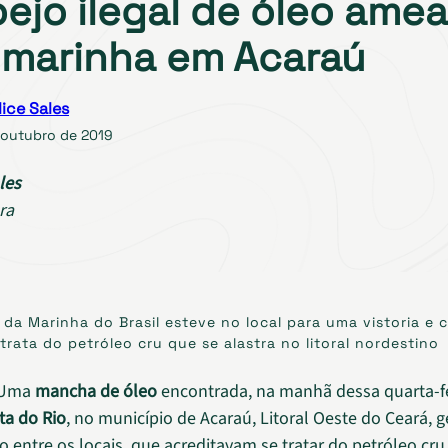
ejo ilegal de óleo ame
 marinha em Acaraú
lice Sales
 outubro de 2019
les
ra
da Marinha do Brasil esteve no local para uma vistoria e 
trata do petróleo cru que se alastra no litoral nordestino
Uma
mancha de óleo
encontrada, na manhã dessa quarta-fei
ta do Rio
, no município de Acaraú, Litoral Oeste do Ceará, 
 entre os locais, que acreditavam se tratar do petróleo cru