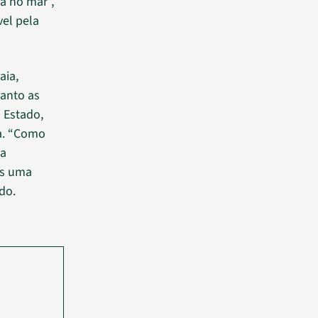
a no mar”,
el pela
aia,
anto as
 Estado,
a. “Como
 a
os uma
do.