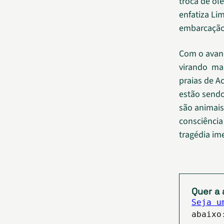
troca de ól
enfatiza Li
embarcação 
Com o avanç
virando man
praias de A
estão sendo
são animais
consciência
tragédia im
Quer a 
Seja u
abaixo