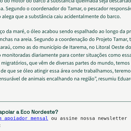
eo do motor do barco a substância queimada seja descartad
ma. Segundo o coordenador do Tamar, o pescador responsáv
alega que a substância caiu acidentalmente do barco.
o da maré, o óleo acabou sendo espalhado ao longo da pr
chas na areia. Segundo a coordenação do Projeto Tamar, t
caraú, como as do município de Itarema, no Litoral Oeste do
 monitoradas diariamente para conter situações como ess
 migratórios, que vêm de diversas partes do mundo, temos
 de que se óleo atingir essa área onde trabalhamos, terem
ensurável de animais encalhando na região”, resumiu Eduar
apoiar a Eco Nordeste?
m apoiador mensal
ou assine nossa newsletter
: