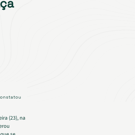
aça
constatou
ra (23), na
gerou
 que se