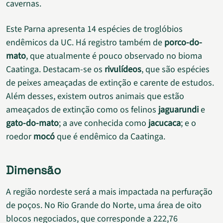
cavernas.
Este Parna apresenta 14 espécies de troglóbios
endêmicos da UC. Há registro também de
porco-do-
mato
, que atualmente é pouco observado no bioma
Caatinga. Destacam-se os
rivulídeos
, que são espécies
de peixes ameaçadas de extinção e carente de estudos.
Além desses, existem outros animais que estão
ameaçados de extinção como os felinos
jaguarundi
e
gato-do-mato
; a ave conhecida como
jacucaca
; e o
roedor
mocó
que é endêmico da Caatinga.
Dimensão
A região nordeste será a mais impactada na perfuração
de poços. No Rio Grande do Norte, uma área de oito
blocos negociados, que corresponde a 222,76