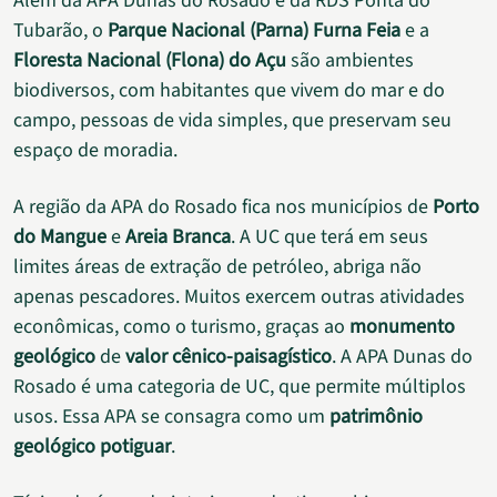
Além da APA Dunas do Rosado e da RDS Ponta do
Tubarão, o
Parque Nacional (Parna) Furna Feia
e a
Floresta Nacional (Flona) do Açu
são ambientes
biodiversos, com habitantes que vivem do mar e do
campo, pessoas de vida simples, que preservam seu
espaço de moradia.
A região da APA do Rosado fica nos municípios de
Porto
do Mangue
e
Areia Branca
. A UC que terá em seus
limites áreas de extração de petróleo, abriga não
apenas pescadores. Muitos exercem outras atividades
econômicas, como o turismo, graças ao
monumento
geológico
de
valor cênico-paisagístico
. A APA Dunas do
Rosado é uma categoria de UC, que permite múltiplos
usos. Essa APA se consagra como um
patrimônio
geológico potiguar
.