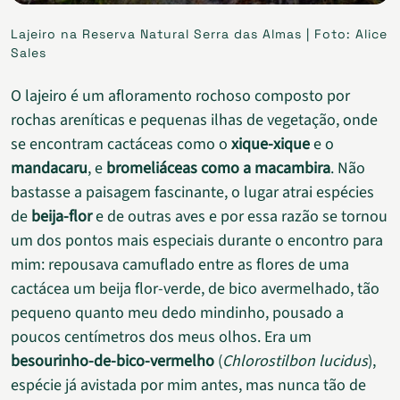
Lajeiro na Reserva Natural Serra das Almas | Foto: Alice
Sales
O lajeiro é um afloramento rochoso composto por
rochas areníticas e pequenas ilhas de vegetação, onde
se encontram cactáceas como o
xique-xique
e o
mandacaru
, e
bromeliáceas como a macambira
. Não
bastasse a paisagem fascinante, o lugar atrai espécies
de
beija-flor
e de outras aves e por essa razão se tornou
um dos pontos mais especiais durante o encontro para
mim: repousava camuflado entre as flores de uma
cactácea um beija flor-verde, de bico avermelhado, tão
pequeno quanto meu dedo mindinho, pousado a
poucos centímetros dos meus olhos. Era um
besourinho-de-bico-vermelho
(
Chlorostilbon lucidus
),
espécie já avistada por mim antes, mas nunca tão de