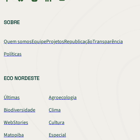
SOBRE
Quem somos
Equipe
Projetos
Republicação
Transparência
Políticas
ECO NORDESTE
Últimas
Agroecologia
Biodiversidade
Clima
WebStories
Cultura
Matopiba
Especial