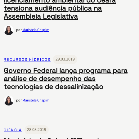
licenciamento ambiental do Ceará
tensiona audiência pública na
Assembleia Legislativa
por
Maristela Crispim
29.03.2019
RECURSOS HÍDRICOS
Governo Federal lança programa para
análise de desempenho das
tecnologias de dessalinização
por
Maristela Crispim
28.03.2019
CIÊNCIA