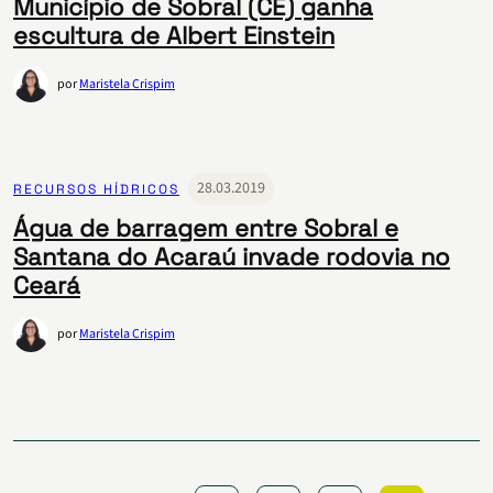
Município de Sobral (CE) ganha
escultura de Albert Einstein
por
Maristela Crispim
28.03.2019
RECURSOS HÍDRICOS
Água de barragem entre Sobral e
Santana do Acaraú invade rodovia no
Ceará
por
Maristela Crispim
Paginação
de
posts