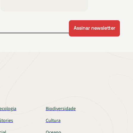
ecologia
Biodiversidade
tories
Cultura
cial
Oceano