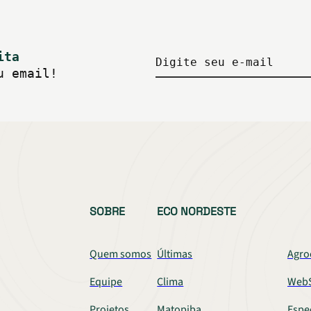
ita
Digite seu e-mail
u email!
SOBRE
ECO NORDESTE
Quem somos
Últimas
Agro
Equipe
Clima
WebS
Projetos
Matopiba
Espe