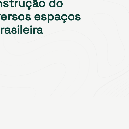
nstrução do
versos espaços
asileira