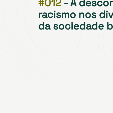
#012
- A desco
racismo nos di
da sociedade br