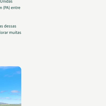
 Unidas
m (PA) entre
as dessas
lorar muitas