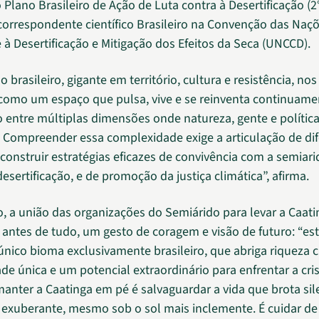
Plano Brasileiro de Ação de Luta contra à Desertificação (2
orrespondente científico Brasileiro na Convenção das Naç
à Desertificação e Mitigação dos Efeitos da Seca (UNCCD).
 brasileiro, gigante em território, cultura e resistência, no
como um espaço que pulsa, vive e se reinventa continuament
o entre múltiplas dimensões onde natureza, gente e política
 Compreender essa complexidade exige a articulação de di
 construir estratégias eficazes de convivência com a semiari
sertificação, e de promoção da justiça climática”, afirma.
o, a união das organizações do Semiárido para levar a Caati
 antes de tudo, um gesto de coragem e visão de futuro: “e
único bioma exclusivamente brasileiro, que abriga riqueza c
de única e um potencial extraordinário para enfrentar a cris
manter a Caatinga em pé é salvaguardar a vida que brota sil
e exuberante, mesmo sob o sol mais inclemente. É cuidar d