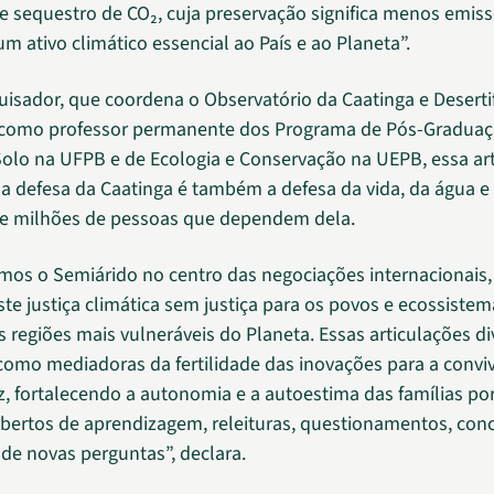
de sequestro de CO₂, cuja preservação significa menos emis
m ativo climático essencial ao País e ao Planeta”.
uisador, que coordena o Observatório da Caatinga e Deserti
a como professor permanente dos Programa de Pós-Gradua
Solo na UFPB e de Ecologia e Conservação na UEPB, essa ar
a defesa da Caatinga é também a defesa da vida, da água e
de milhões de pessoas que dependem dela.
mos o Semiárido no centro das negociações internacionais
ste justiça climática sem justiça para os povos e ecossiste
s regiões mais vulneráveis do Planeta. Essas articulações di
omo mediadoras da fertilidade das inovações para a convi
z, fortalecendo a autonomia e a autoestima das famílias po
bertos de aprendizagem, releituras, questionamentos, con
de novas perguntas”, declara.