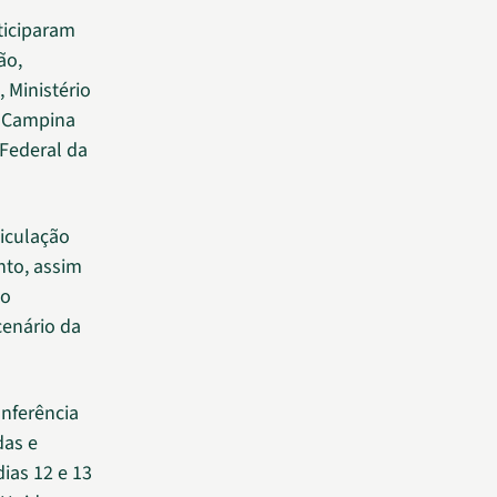
rticiparam
ão,
 Ministério
e Campina
 Federal da
ticulação
nto, assim
 o
cenário da
nferência
das e
dias 12 e 13