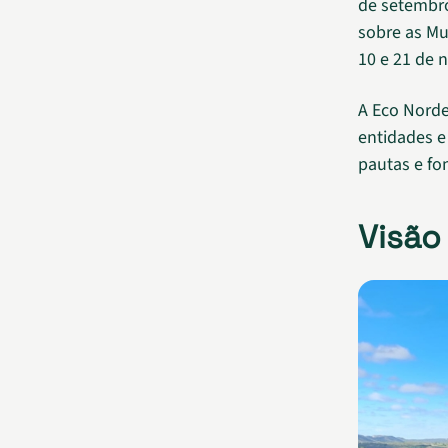
de setembro
sobre as Mu
10 e 21 de 
A Eco Norde
entidades e
pautas e fo
Visão