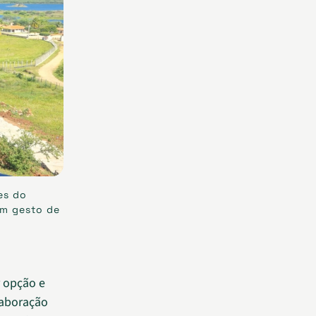
es do
um gesto de
r opção e
laboração