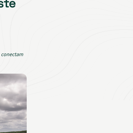
ste
e conectam