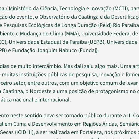
a / Ministério da Ciência, Tecnologia e Inovação (MCTI), pa
ção do evento, o Observatório da Caatinga e da Desertificaç
 Pesquisas Ecológicas de Longa Duração (Peld) Rio Paraíba,
biente e Mudança do Clima (MMA), Universidade Federal d
G), Universidade Estadual da Paraíba (UEPB), Universidade
PB) e Fundação Joaquim Nabuco (Fundaj).
dias de muito intercâmbio. Mas dali saiu algo mais. Uma ar
 muitas instituições públicas de pesquisa, inovação e fome
ceiro setor, entre outros, com um objetivo comum de levar
a Caatinga, o Nordeste a uma posição de protagonismo no 
mática nacional e internacional.
o neste sentido deve ser tornado público durante a III Co
al em Clima e Desenvolvimento em Regiões Áridas, Semiári
cas (ICID III), a ser realizada em Fortaleza, nos próximos 