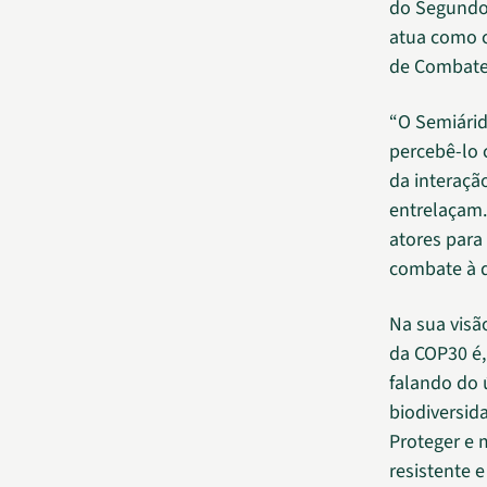
do Segundo 
atua como c
de Combate 
“O Semiárido
percebê-lo 
da interaçã
entrelaçam.
atores para
combate à de
Na sua visã
da COP30 é,
falando do 
biodiversida
Proteger e 
resistente 