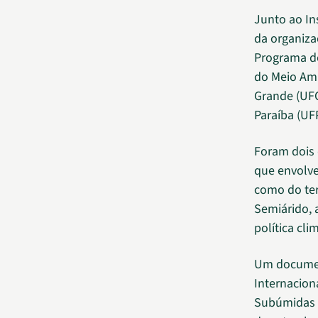
Junto ao Ins
da organiza
Programa de
do Meio Am
Grande (UFC
Paraíba (UF
Foram dois 
que envolve
como do ter
Semiárido, 
política cli
Um document
Internacion
Subúmidas Se