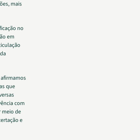
sões, mais
ficação no
ção em
ticulação
 da
, afirmamos
mas que
versas
vência com
r meio de
certação e