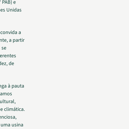
° PAB) e
ões Unidas
s convida a
e, a partir
 se
ferentes
dez, de
nga à pauta
stamos
ultural,
e climática.
enciosa,
e uma usina