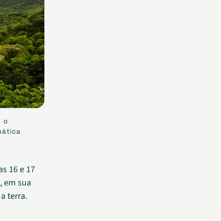
, o
mática
as 16 e 17
u, em sua
a terra.