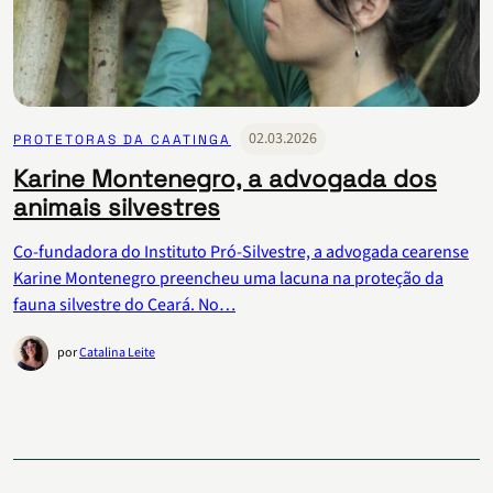
02.03.2026
PROTETORAS DA CAATINGA
Karine Montenegro, a advogada dos
animais silvestres
Co-fundadora do Instituto Pró-Silvestre, a advogada cearense
Karine Montenegro preencheu uma lacuna na proteção da
fauna silvestre do Ceará. No…
por
Catalina Leite
Paginação
de
posts