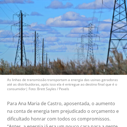
As linhas de transmissão transportam a energia das usinas geradoras
até as distribuidoras, após isso ela é entregue ao destino final que é o
consumidor| Foto: Brett Sayles / Pexels
Para Ana Maria de Castro, aposentada, o aumento
na conta de energia tem prejudicado o orçamento e
dificultado honrar com todos os compromissos.
“Antes, a energia já era um pouco cara para a gente