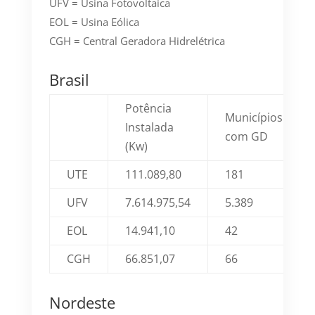
UFV = Usina Fotovoltaica
EOL = Usina Eólica
CGH = Central Geradora Hidrelétrica
Brasil
Potência
Municípios
Instalada
com GD
(Kw)
UTE
111.089,80
181
UFV
7.614.975,54
5.389
EOL
14.941,10
42
CGH
66.851,07
66
Nordeste