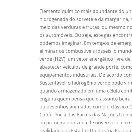
Elemento químico mais abundante do univ
hidrogenada do sorvete e da margarina, n
meio das verduras e frutas, ou mesmo n
os automóveis. Ou seja, este gás encontr
podemos imaginar. Em tempos de emergên
eliminar os combustíveis fósseis, o mund
verde (H2V), um vetor energético livre d
abastecer veículos de grande porte, como
equipamentos industriais. De acordo com 
Sustentável, o hidrogênio verde pode vir n
quando armazenado em uma célula combust
engana quem pensa que o assunto beira a
ou desenhos animados como o clássico Os
Conferência das Partes das Nações Unida
na primeira quinzena de novembro, em Gl
realidade nos Estados Unidos, na Europa Oc