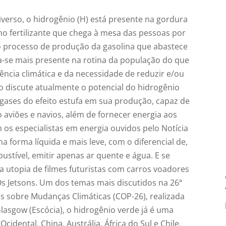
erso, o hidrogênio (H) está presente na gordura
o fertilizante que chega à mesa das pessoas por
o processo de produção da gasolina que abastece
a-se mais presente na rotina da população do que
cia climática e da necessidade de reduzir e/ou
o discute atualmente o potencial do hidrogênio
e gases do efeito estufa em sua produção, capaz de
 aviões e navios, além de fornecer energia aos
os especialistas em energia ouvidos pelo Notícia
a forma líquida e mais leve, com o diferencial de,
ível, emitir apenas ar quente e água. E se
 utopia de filmes futuristas com carros voadores
 Jetsons. Um dos temas mais discutidos na 26ª
s sobre Mudanças Climáticas (COP-26), realizada
asgow (Escócia), o hidrogênio verde já é uma
idental, China, Austrália, África do Sul e Chile,