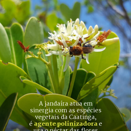
A jandaíra atua em
sinergia com as espécies
vegetais da Caatinga,
é 
agente polinizadora
e
usa o néctar das flores