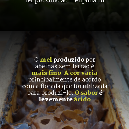
ter próximo ao meliponário
O 
mel 
produzido 
por
abelhas sem ferrão é
mais fino
.
 A cor varia
principalmente de acordo
com a florada que foi utilizada
para produzi-lo. 
O sabor
 é
levemente 
ácido